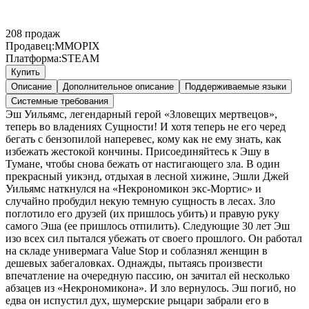
208
продаж
Продавец:
MMOPIX
Платформа:
STEAM
Купить
Описание
Дополнительное описание
Поддерживаемые языки
Системные требования
Эш Уильямс, легендарный герой «Зловещих мертвецов»,
теперь во владениях Сущности! И хотя теперь не его черед
бегать с бензопилой наперевес, кому как не ему знать, как
избежать жестокой кончины. Присоединяйтесь к Эшу в
Тумане, чтобы снова бежать от настигающего зла. В один
прекрасный уикэнд, отдыхая в лесной хижине, Эшли Джей
Уильямс наткнулся на «Некрономикон экс-Мортис» и
случайно пробудил некую темную сущность в лесах. Зло
поглотило его друзей (их пришлось убить) и правую руку
самого Эша (ее пришлось отпилить). Следующие 30 лет Эш
изо всех сил пытался убежать от своего прошлого. Он работал
на складе универмага Value Stop и соблазнял женщин в
дешевых забегаловках. Однажды, пытаясь произвести
впечатление на очередную пассию, он зачитал ей несколько
абзацев из «Некрономикона». И зло вернулось. Эш погиб, но
едва он испустил дух, шумерские рыцари забрали его в