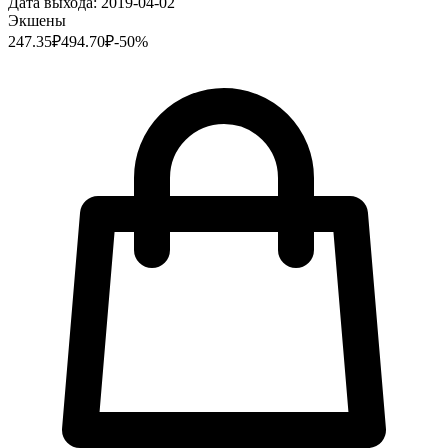
Дата выхода:
2019-04-02
Экшены
247.35
₽
494.70
₽
-
50
%