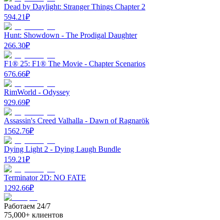
Dead by Daylight: Stranger Things Chapter 2
594.21
₽
Hunt: Showdown - The Prodigal Daughter
266.30
₽
F1® 25: F1® The Movie - Chapter Scenarios
676.66
₽
RimWorld - Odyssey
929.69
₽
Assassin's Creed Valhalla - Dawn of Ragnarök
1562.76
₽
Dying Light 2 - Dying Laugh Bundle
159.21
₽
Terminator 2D: NO FATE
1292.66
₽
Работаем 24/7
75,000+ клиентов