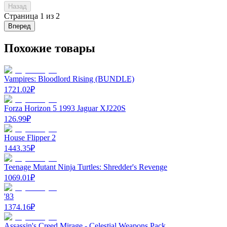
Назад
Страница
1
из
2
Вперед
Похожие товары
Vampires: Bloodlord Rising (BUNDLE)
1721.02
₽
Forza Horizon 5 1993 Jaguar XJ220S
126.99
₽
House Flipper 2
1443.35
₽
Teenage Mutant Ninja Turtles: Shredder's Revenge
1069.01
₽
'83
1374.16
₽
Assassin's Creed Mirage - Celestial Weapons Pack