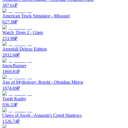
387.61
₽
American Truck Simulator - Missouri
627.38
₽
Watch_Dogs 2 - Glam
253.98
₽
Atomfall Deluxe Edition
2832.68
₽
SnowRunner
1869.81
₽
Age of Mythology: Retold - Obsidian Mirror
1074.69
₽
Tomb Raider
936.33
₽
Claws of Awaji - Assassin's Creed Shadows
1526.74
₽