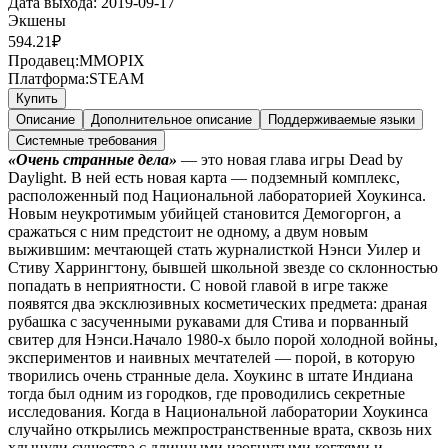
Дата выхода:
2019-09-17
Экшены
594.21
₽
Продавец:
MMOPIX
Платформа:
STEAM
Купить
Описание
Дополнительное описание
Поддерживаемые языки
Системные требования
«Очень странные дела»
— это новая глава игры Dead by
Daylight. В ней есть новая карта — подземный комплекс,
расположенный под Национальной лабораторией Хоукинса.
Новым неукротимым убийцей становится Демогоргон, а
сражаться с ним предстоит не одному, а двум новым
выжившим: мечтающей стать журналисткой Нэнси Уилер и
Стиву Харрингтону, бывшей школьной звезде со склонностью
попадать в неприятности. С новой главой в игре также
появятся два эксклюзивных косметических предмета: драная
рубашка с засученными рукавами для Стива и порванный
свитер для Нэнси.Начало 1980-х было порой холодной войны,
экспериментов и наивных мечтателей — порой, в которую
творились очень странные дела. Хоукинс в штате Индиана
тогда был одним из городков, где проводились секретные
исследования. Когда в Национальной лаборатории Хоукинса
случайно открылись межпространственные врата, сквозь них
хлынули существа с длинными изогнутыми когтями и