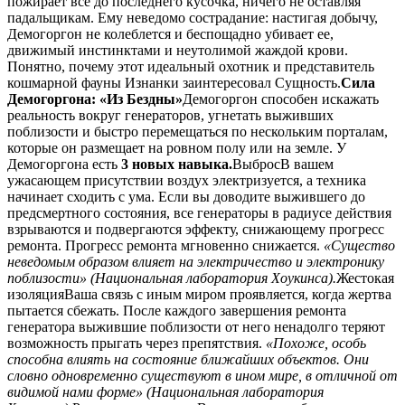
пожирает все до последнего кусочка, ничего не оставляя
падальщикам. Ему неведомо сострадание: настигая добычу,
Демогоргон не колеблется и беспощадно убивает ее,
движимый инстинктами и неутолимой жаждой крови.
Понятно, почему этот идеальный охотник и представитель
кошмарной фауны Изнанки заинтересовал Сущность.
Сила
Демогоргона: «Из Бездны»
Демогоргон способен искажать
реальность вокруг генераторов, угнетать выживших
поблизости и быстро перемещаться по нескольким порталам,
которые он размещает на ровном полу или на земле. У
Демогоргона есть
3 новых навыка.
ВыбросВ вашем
ужасающем присутствии воздух электризуется, а техника
начинает сходить с ума. Если вы доводите выжившего до
предсмертного состояния, все генераторы в радиусе действия
взрываются и подвергаются эффекту, снижающему прогресс
ремонта. Прогресс ремонта мгновенно снижается.
«Существо
неведомым образом влияет на электричество и электронику
поблизости» (Национальная лаборатория Хоукинса).
Жестокая
изоляцияВаша связь с иным миром проявляется, когда жертва
пытается сбежать. После каждого завершения ремонта
генератора выжившие поблизости от него ненадолго теряют
возможность прыгать через препятствия.
«Похоже, особь
способна влиять на состояние ближайших объектов. Они
словно одновременно существуют в ином мире, в отличной от
видимой нами форме» (Национальная лаборатория