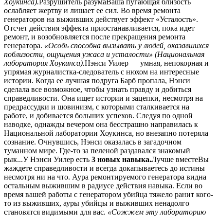
Хоукинса).
Разрушитель разумаВаша пугающая близость
ослабляет жертву и лишает ее сил. Во время ремонта
генераторов на выживших действует эффект «Усталость».
Отсчет действия эффекта приостанавливается, пока идет
ремонт, и возобновляется после прекращения ремонта
генератора.
«Особь способна вызывать у людей, оказавшихся
поблизости, ощущения ужаса и усталости» (Национальная
лаборатория Хоукинса).
Нэнси Уилер — умная, непокорная и
упрямая журналистка-следователь с нюхом на интересные
истории. Когда ее лучшая подруга Барб пропала, Нэнси
сделала все возможное, чтобы узнать правду и добиться
справедливости. Она ищет истории и зацепки, несмотря на
предрассудки и шовинизм, с которыми сталкивается на
работе, и добивается больших успехов. Следуя по одной
наводке, однажды вечером она бесстрашно направилась к
Национальной лаборатории Хоукинса, но внезапно потеряла
сознание. Очнувшись, Нэнси оказалась в загадочном
туманном мире. Где-то за пеленой раздавался знакомый
рык...У Нэнси Уилер есть
3 новых навыка.
Лучше вместеВы
жаждете справедливости и всегда докапываетесь до истины
несмотря ни на что. Аура ремонтируемого генератора видна
остальным выжившим в радиусе действия навыка. Если во
время вашей работы с генератором убийца тяжело ранит кого-
то из выживших, ауры убийцы и выживших ненадолго
становятся видимыми для вас.
«Сожжем эту лабораторию