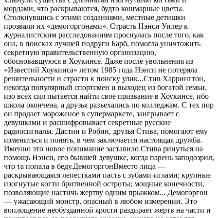
мордами, что раскрываются, будто кошмарные цветы.
Столкнувшись с этими созданиями, местные детишки
прозвали их «демогоргонами». Страсть Нэнси Уилер к
журналистским расследованиям проснулась после того, как
она, в поисках лучшей подруги Барб, помогла уничтожить
секретную правительственную организацию,
обосновавшуюся в Хоукинсе. Даже после увольнения из
«Известий Хоукинса» летом 1985 года Нэнси не потеряла
решительности и страсти к поиску улик...Стив Харрингтон,
некогда популярный спортсмен и выходец из богатой семьи,
изо всех сил пытается найти свое призвание в Хоукинсе, ибо
школа окончена, а друзья разъехались по колледжам. С тех пор
он продает мороженое в супермаркете, заигрывает с
девушками и расшифровывает секретные русские
радиосигналы. Дастин и Робин, друзья Стива, помогают ему
измениться и понять, в чем заключается настоящая дружба.
Именно это новое понимание заставило Стива ринуться на
помощь Нэнси, его бывшей девушке, когда парень заподозрил,
что та попала в беду.ДемогоргонВместо лица —
раскрывающаяся лепестками пасть с зубами-иглами; крупные
изогнутые когти бритвенной остроты; мощные конечности,
позволяющие настичь жертву одним прыжком... Демогоргон
— ужасающий монстр, опасный в любом измерении. Это
воплощение необузданной ярости раздирает жертв на части и