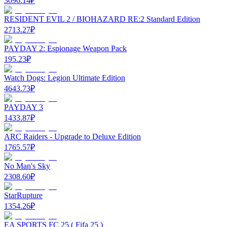
3096.14
₽
RESIDENT EVIL 2 / BIOHAZARD RE:2 Standard Edition
2713.27
₽
PAYDAY 2: Espionage Weapon Pack
195.23
₽
Watch Dogs: Legion Ultimate Edition
4643.73
₽
PAYDAY 3
1433.87
₽
ARC Raiders - Upgrade to Deluxe Edition
1765.57
₽
No Man's Sky
2308.60
₽
StarRupture
1354.26
₽
EA SPORTS FC 25 ( Fifa 25 )