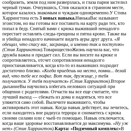
сообразить, земля под ним разверзлась, и глаза парня застелил
черный туман. Очнувшись, Стив оказался в странном месте,
которое казалось знакомым и чуждым одновременно.У Стива
Харрингтона есть
3 новых навыка.
НянькаВас называют
эгоистом, но вы готовы все поставить на карту ради тех, кто
попал в беду. Снятый вами с крюка выживший ненадолго
перестает оставлять следы-трещины и пятна крови. Также вы
и убийца ненадолго начинаете видеть ауры друг друга.
«Я
обещал, что спасу вас, засранцы, и именно так и поступлю»
(Стив Харрингтон).
ТовариществоЖизнь научила вас, что
дружба важна и придает сил. Если вы висите на крюке и
сопротивляетесь, отсчет сопротивления ненадолго
приостанавливается, когда кто-то из выживших подходит
достаточно близко.
«Когда приедешь на место, помни... делай
вид, что тебе все пофиг. Вот так, дружище, у тебя
получается. У тебя получается» (Стив Харрингтон).
Второе
дыханиеВы научились избегать неловких ситуаций при
общении с родителями. Отчасти вы все еще считаете, что
лучший выход — сбежать из дома и надеяться, что все
уляжется само собой. Вылечите выжившего, чтобы
активировать этот навык. Когда навык действует, вы лечитесь,
если находитесь вне радиуса террора и снимаетесь с крюка
своими силами или с чьей-то помощью. Навык отключается,
когда ваше здоровье восстанавливается до максимума.
«Ну уж
нет» (Стив Харрингтон).
Карта: «Подземный комплекс»
В