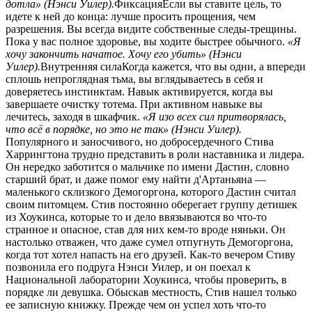
дотла» (Нэнси Уилер).
ФиксацияЕсли вы ставите цель, то
идете к ней до конца: лучше просить прощения, чем
разрешения. Вы всегда видите собственные следы-трещины.
Пока у вас полное здоровье, вы ходите быстрее обычного.
«Я
хочу закончить начатое. Хочу его убить» (Нэнси
Уилер).
Внутренняя силаКогда кажется, что вы одни, а впереди
сплошь непроглядная тьма, вы вглядываетесь в себя и
доверяетесь инстинктам. Навык активируется, когда вы
завершаете очистку тотема. При активном навыке вы
лечитесь, заходя в шкафчик.
«Я изо всех сил притворялась,
что всё в порядке, но это не так» (Нэнси Уилер).
Популярного и заносчивого, но добросердечного Стива
Харрингтона трудно представить в роли наставника и лидера.
Он нередко заботится о мальчике по имени Дастин, словно
старший брат, и даже помог ему найти д'Артаньяна —
маленького склизкого Демогоргона, которого Дастин считал
своим питомцем. Стив постоянно оберегает группу детишек
из Хоукинса, которые то и дело ввязываются во что-то
странное и опасное, став для них кем-то вроде няньки. Он
настолько отважен, что даже сумел отпугнуть Демогоргона,
когда тот хотел напасть на его друзей. Как-то вечером Стиву
позвонила его подруга Нэнси Уилер, и он поехал к
Национальной лаборатории Хоукинса, чтобы проверить, в
порядке ли девушка. Обыскав местность, Стив нашел только
ее записную книжку. Прежде чем он успел хоть что-то