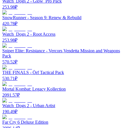
Watch_Dogs 2 - Glow_Pro Pack
253.98
₽
SnowRunner - Season 9: Renew & Rebuild
420.78
₽
Watch_Dogs 2 - Root Access
253.98
₽
Sniper Elite: Resistance - Vercors Vendetta Mission and Weapons
Pack
570.52
₽
THE FINALS - Örf Tactical Pack
530.71
₽
Mortal Kombat: Legacy Kollection
2091.57
₽
Watch_Dogs 2 - Urban Artist
190.49
₽
Far Cry 6 Deluxe Edition