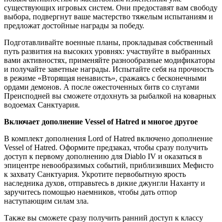
существующих игровых систем. Они предоставят вам свободу
выбора, подвергнут ваше мастерство тяжелым испытаниям и
предложат достойные награды за победу.
Подготавливайте военные планы, прокладывая собственный
путь развития на высоких уровнях: участвуйте в выбранных
вами активностях, применяйте разнообразные модификаторы
и получайте заветные награды. Испытайте себя на прочность
в режиме «Вторящая ненависть», сражаясь с бесконечными
ордами демонов. А после ожесточенных битв со слугами
Преисподней вы сможете отдохнуть за рыбалкой на коварных
водоемах Санктуария.
Включает дополнение Vessel of Hatred и многое другое
В комплект дополнения Lord of Hatred включено дополнение
Vessel of Hatred. Оформите предзаказ, чтобы сразу получить
доступ к первому дополнению для Diablo IV и оказаться в
эпицентре невообразимых событий, приблизивших Мефисто
к захвату Санктуария. Укротите первобытную ярость
наследника духов, отправьтесь в дикие джунгли Наханту и
заручитесь помощью наемников, чтобы дать отпор
наступающим силам зла.
Также вы сможете сразу получить ранний доступ к классу