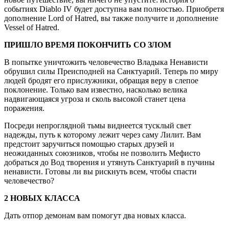
событиях Diablo IV будет доступна вам полностью. Приобретя
дополнение Lord of Hatred, вы также получите и дополнение
Vessel of Hatred.
ПРИШЛО ВРЕМЯ ПОКОНЧИТЬ СО ЗЛОМ
В попытке уничтожить человечество Владыка Ненависти
обрушил силы Преисподней на Санктуарий. Теперь по миру
людей бродят его прислужники, обращая веру в слепое
поклонение. Только вам известно, насколько велика
надвигающаяся угроза и сколь высокой станет цена
поражения.
Посреди непроглядной тьмы виднеется тусклый свет
надежды, путь к которому лежит через саму Лилит. Вам
предстоит заручиться помощью старых друзей и
неожиданных союзников, чтобы не позволить Мефисто
добраться до Вод творения и утянуть Санктуарий в пучины
ненависти. Готовы ли вы рискнуть всем, чтобы спасти
человечество?
2 НОВЫХ КЛАССА
Дать отпор демонам вам помогут два новых класса.