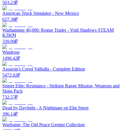
503.23
₽
American Truck Simulator - New Mexico
627.38
₽
Warhammer 40,000: Rogue Trader - Void Shadows STEAM
КЛЮЧ
339.00
₽
Windrose
1496.42
₽
Assassin's Creed Valhalla - Complete Edition
5472.02
₽
Sniper Elite: Resistance - Striking Range Mission, Weapons and
Skins Pack
732.57
₽
Dead by Daylight - A Nightmare on Elm Street
396.14
₽
Warframe: The Old Peace Gemini Collection