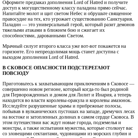
Оформите предзаказ дополнения Lord of Hatred и получите
доступ к могущественному классу паладина прямо сейчас.
Напитайте молот и щит светом Небес и обрушьте священное
правосудие на тех, кто угрожает существованию Санктуария.
Паладин — это универсальный герой, который разит демонов
тяжелыми атаками в ближнем бою и сжигает их
способностями, дарованными Светом.
Мрачный силуэт второго класса уже вот-вот покажется на
горизонте. Его непреодолимая мощь станет доступна с
выходом дополнения Lord of Hatred.
В СКОВОСЕ ОПАСНОСТИ ПОДСТЕРЕГАЮТ
ПОВСЮДУ
Приготовьтесь к захватывающим приключениям в Сковосе —
совершенно новом регионе, который когда-то был родиной
для Перворожденных и домом для Лилит и Инария, а теперь
находится во власти королевы-оракула и королевы амазонок.
Исследуйте разрушенные храмы и прибрежные полосы,
побывав в вулканических пустошах на западе, дремучих лесах
на востоке и затопленных долинах в самом сердце Сковоса. В
этом путешествии вас ждут новые города, подземелья и
монстры, а также испытания мужества, которые столкнут вас
со зловещими сектантами, чудовищами из морских глубин и