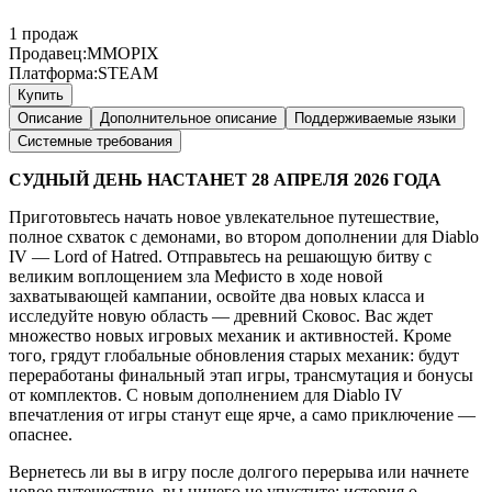
1
продаж
Продавец:
MMOPIX
Платформа:
STEAM
Купить
Описание
Дополнительное описание
Поддерживаемые языки
Системные требования
СУДНЫЙ ДЕНЬ НАСТАНЕТ 28 АПРЕЛЯ 2026 ГОДА
Приготовьтесь начать новое увлекательное путешествие,
полное схваток с демонами, во втором дополнении для Diablo
IV — Lord of Hatred. Отправьтесь на решающую битву с
великим воплощением зла Мефисто в ходе новой
захватывающей кампании, освойте два новых класса и
исследуйте новую область — древний Сковос. Вас ждет
множество новых игровых механик и активностей. Кроме
того, грядут глобальные обновления старых механик: будут
переработаны финальный этап игры, трансмутация и бонусы
от комплектов. С новым дополнением для Diablo IV
впечатления от игры станут еще ярче, а само приключение —
опаснее.
Вернетесь ли вы в игру после долгого перерыва или начнете
новое путешествие, вы ничего не упустите: история о