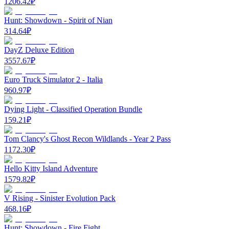
1206.42
₽
Hunt: Showdown - Spirit of Nian
314.64
₽
DayZ Deluxe Edition
3557.67
₽
Euro Truck Simulator 2 - Italia
960.97
₽
Dying Light - Classified Operation Bundle
159.21
₽
Tom Clancy's Ghost Recon Wildlands - Year 2 Pass
1172.30
₽
Hello Kitty Island Adventure
1579.82
₽
V Rising - Sinister Evolution Pack
468.16
₽
Hunt: Showdown - Fire Fight