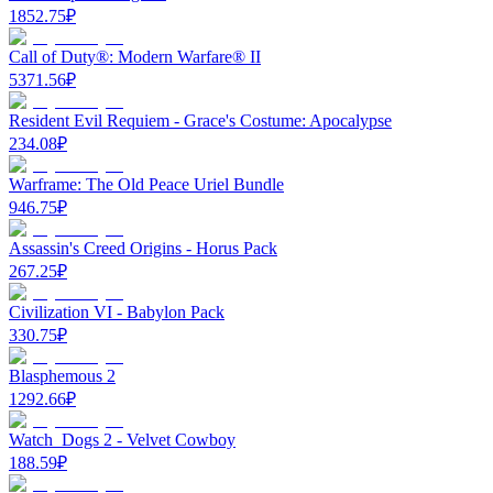
1852.75
₽
Call of Duty®: Modern Warfare® II
5371.56
₽
Resident Evil Requiem - Grace's Costume: Apocalypse
234.08
₽
Warframe: The Old Peace Uriel Bundle
946.75
₽
Assassin's Creed Origins - Horus Pack
267.25
₽
Civilization VI - Babylon Pack
330.75
₽
Blasphemous 2
1292.66
₽
Watch_Dogs 2 - Velvet Cowboy
188.59
₽