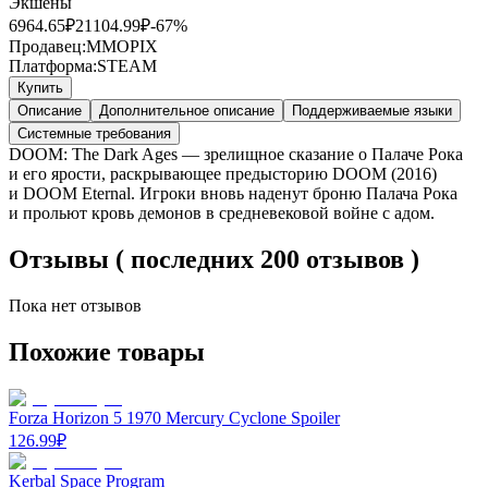
Экшены
6964.65
₽
21104.99
₽
-
67
%
Продавец:
MMOPIX
Платформа:
STEAM
Купить
Описание
Дополнительное описание
Поддерживаемые языки
Системные требования
DOOM: The Dark Ages — зрелищное сказание о Палаче Рока
и его ярости, раскрывающее предысторию DOOM (2016)
и DOOM Eternal. Игроки вновь наденут броню Палача Рока
и прольют кровь демонов в средневековой войне с адом.
Отзывы ( последних 200 отзывов )
Пока нет отзывов
Похожие товары
Forza Horizon 5 1970 Mercury Cyclone Spoiler
126.99
₽
Kerbal Space Program