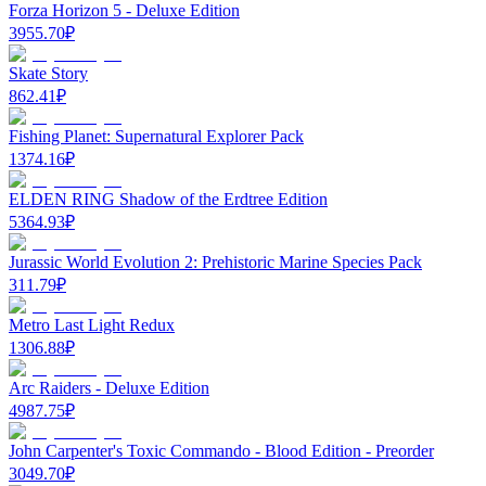
Forza Horizon 5 - Deluxe Edition
3955.70
₽
Skate Story
862.41
₽
Fishing Planet: Supernatural Explorer Pack
1374.16
₽
ELDEN RING Shadow of the Erdtree Edition
5364.93
₽
Jurassic World Evolution 2: Prehistoric Marine Species Pack
311.79
₽
Metro Last Light Redux
1306.88
₽
Arc Raiders - Deluxe Edition
4987.75
₽
John Carpenter's Toxic Commando - Blood Edition - Preorder
3049.70
₽