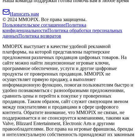
Наша команда поддержки готова помочь вам в любое время
Написать нам
©
2024
MMOPIX.
Все права защищены.
Пользовательское соглашение
Политика
конфиденциальности
Политика обработки персональных
данных
Политика возвратов
MMOPIX выступает в качестве удобной рекламной
платформы, на которой представлены партнерские
предложения различных продавцов цифровых товаров. На
сайте можно найти лицензионные игровые ключи,
программное обеспечение, услуги и другие цифровые
продукты от проверенных продавцов. MMOPIX не
осуществляет прямую продажу, а выполняет
информационную функцию, помогая пользователям быстро и
удобно познакомиться с разнообразными предложениями,
сравнить цены и перейти к покупке у проверенных
продавцов. Таким образом, сайт служит связующим звеном
между покупателями и продавцами в сфере цифрового
контента. Обратите внимание, что MMOPIX не связан, не
поддерживается и не спонсируется компаниями, такими как
Valve, Blizzard Entertainment, Electronic Arts и другими
правообладателями. Все права на игровые франшизы, бренды
и интеллектуальную собственность принадлежат их законным