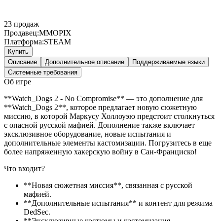
23
продаж
Продавец:
MMOPIX
Платформа:
STEAM
Купить
Описание
Дополнительное описание
Поддерживаемые языки
Системные требования
Об игре
**Watch_Dogs 2 - No Compromise** — это дополнение для
**Watch_Dogs 2**, которое предлагает новую сюжетную
миссию, в которой Маркусу Холлоуэю предстоит столкнуться
с опасной русской мафией. Дополнение также включает
эксклюзивное оборудование, новые испытания и
дополнительные элементы кастомизации. Погрузитесь в еще
более напряженную хакерскую войну в Сан-Франциско!
Что входит?
**Новая сюжетная миссия**, связанная с русской
мафией.
**Дополнительные испытания** и контент для режима
DedSec.
**Эксклюзивные костюмы и кастомизация