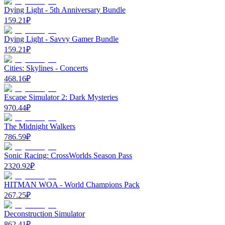
Dying Light - 5th Anniversary Bundle
159.21
₽
Dying Light - Savvy Gamer Bundle
159.21
₽
Cities: Skylines - Concerts
468.16
₽
Escape Simulator 2: Dark Mysteries
970.44
₽
The Midnight Walkers
786.59
₽
Sonic Racing: CrossWorlds Season Pass
2320.92
₽
HITMAN WOA - World Champions Pack
267.25
₽
Deconstruction Simulator
862.41
₽