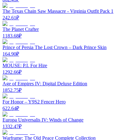
The Texas Chain Saw Massacre - Virginia Outfit Pack 1
242.61
₽
The Planet Crafter
1183.68
₽
Prince of Persia The Lost Crown – Dark Prince Skin
164.90
₽
MOUSE: P.I. For Hire
1292.66
₽
Age of Empires IV: Digital Deluxe Edition
1852.75
₽
For Honor – Y9S2 Fencer Hero
622.64
₽
Europa Universalis IV: Winds of Change
1332.47
₽
Warframe: The Old Peace Complete Collection