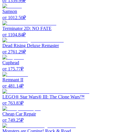
от
1359.99
₽
Samson
от
1012.50
₽
Terminator 2D: NO FATE
от
1104.84
₽
Dead Rising Deluxe Remaster
от
2761.29
₽
Cuphead
от
175.77
₽
Remnant II
от
481.14
₽
LEGO® Star Wars® III: The Clone Wars™
от
763.83
₽
Cheap Car Repair
от
749.25
₽
Monsters are Coming! Rock & Road