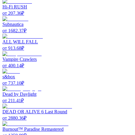
Hi-Fi RUSH
от
207.36
₽
Subnautica
от
1682.37
₽
ALL WILL FALL
от
913.68
₽
Vampire Crawlers
от
400.14
₽
s&box
от
737.10
₽
Dead by Daylight
от
211.41
₽
DEAD OR ALIVE 6 Last Round
от
2880.36
₽
Burnout™ Paradise Remastered