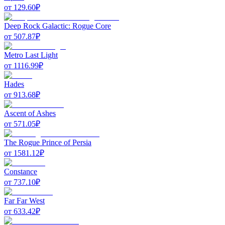
от
129.60
₽
Deep Rock Galactic: Rogue Core
от
507.87
₽
Metro Last Light
от
1116.99
₽
Hades
от
913.68
₽
Ascent of Ashes
от
571.05
₽
The Rogue Prince of Persia
от
1581.12
₽
Constance
от
737.10
₽
Far Far West
от
633.42
₽