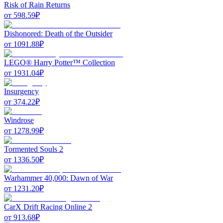
Risk of Rain Returns
от
598.59
₽
Dishonored: Death of the Outsider
от
1091.88
₽
LEGO® Harry Potter™ Collection
от
1931.04
₽
Insurgency
от
374.22
₽
Windrose
от
1278.99
₽
Tormented Souls 2
от
1336.50
₽
Warhammer 40,000: Dawn of War
от
1231.20
₽
CarX Drift Racing Online 2
от
913.68
₽