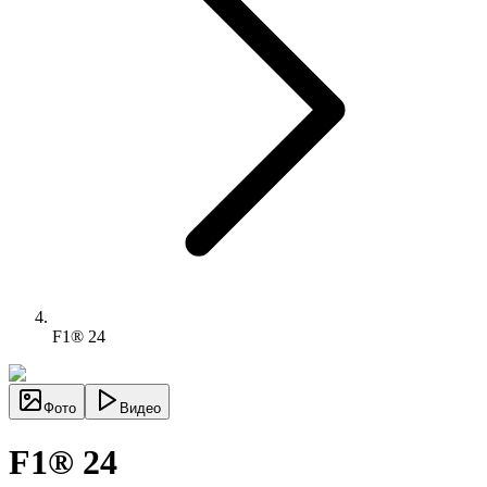
F1® 24
Фото
Видео
F1® 24