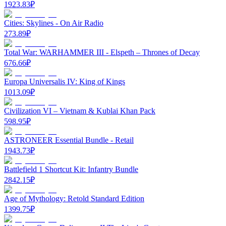
1923.83
₽
Cities: Skylines - On Air Radio
273.89
₽
Total War: WARHAMMER III - Elspeth – Thrones of Decay
676.66
₽
Europa Universalis IV: King of Kings
1013.09
₽
Civilization VI – Vietnam & Kublai Khan Pack
598.95
₽
ASTRONEER Essential Bundle - Retail
1943.73
₽
Battlefield 1 Shortcut Kit: Infantry Bundle
2842.15
₽
Age of Mythology: Retold Standard Edition
1399.75
₽