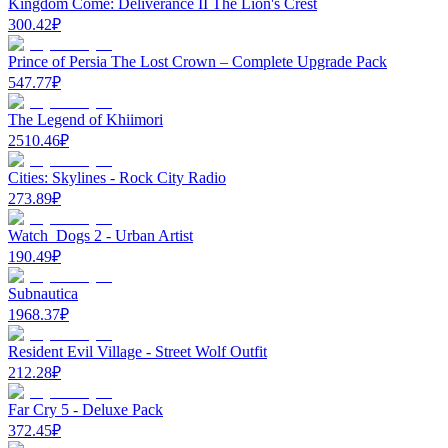
Kingdom Come: Deliverance II The Lion's Crest
300.42
₽
Prince of Persia The Lost Crown – Complete Upgrade Pack
547.77
₽
The Legend of Khiimori
2510.46
₽
Cities: Skylines - Rock City Radio
273.89
₽
Watch_Dogs 2 - Urban Artist
190.49
₽
Subnautica
1968.37
₽
Resident Evil Village - Street Wolf Outfit
212.28
₽
Far Cry 5 - Deluxe Pack
372.45
₽