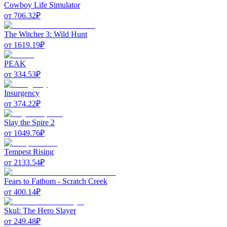
Cowboy Life Simulator
от
706.32
₽
The Witcher 3: Wild Hunt
от
1619.19
₽
PEAK
от
334.53
₽
Insurgency
от
374.22
₽
Slay the Spire 2
от
1049.76
₽
Tempest Rising
от
2133.54
₽
Fears to Fathom - Scratch Creek
от
400.14
₽
Skul: The Hero Slayer
от
249.48
₽