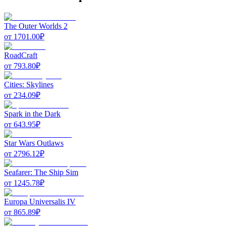
The Outer Worlds 2
от
1701.00
₽
RoadCraft
от
793.80
₽
Cities: Skylines
от
234.09
₽
Spark in the Dark
от
643.95
₽
Star Wars Outlaws
от
2796.12
₽
Seafarer: The Ship Sim
от
1245.78
₽
Europa Universalis IV
от
865.89
₽