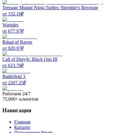
Teenage Mutant Ninja Turtles: Shredder's Revenge
от
332.10
₽
Wartales
от
677.97
₽
Ritual of Raven
от
920.97
₽
Call of Duty®: Black Ops III
от
623.70
₽
Battlefield 3
от
2207.25
₽
Работаем 24/7
75,000+ клиентов
Навигация
Главная
Каталог
Пополнение Steam