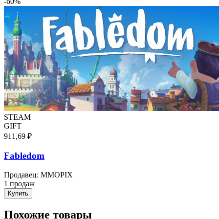
-
60
%
STEAM
GIFT
911,69 ₽
Fabledom
Продавец
:
MMOPIX
1 продаж
Купить
Похожие товары