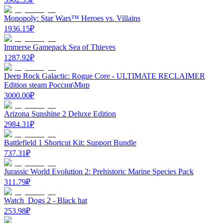
Monopoly: Star Wars™ Heroes vs. Villains
1936.15
₽
Immerse Gamepack Sea of Thieves
1287.92
₽
Deep Rock Galactic: Rogue Core - ULTIMATE RECLAIMER
Edition steam Россия\Мир
3000.00
₽
Arizona Sunshine 2 Deluxe Edition
2984.31
₽
Battlefield 1 Shortcut Kit: Support Bundle
737.31
₽
Jurassic World Evolution 2: Prehistoric Marine Species Pack
311.79
₽
Watch_Dogs 2 - Black hat
253.98
₽