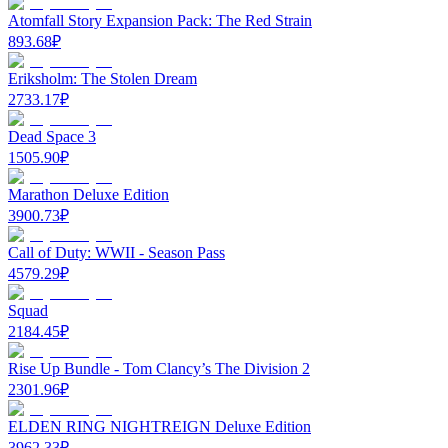
Atomfall Story Expansion Pack: The Red Strain
893.68
₽
Eriksholm: The Stolen Dream
2733.17
₽
Dead Space 3
1505.90
₽
Marathon Deluxe Edition
3900.73
₽
Call of Duty: WWII - Season Pass
4579.29
₽
Squad
2184.45
₽
Rise Up Bundle - Tom Clancy’s The Division 2
2301.96
₽
ELDEN RING NIGHTREIGN Deluxe Edition
3962.33
₽