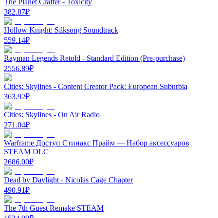
The Planet Crafter - Toxicity
382.87
₽
Hollow Knight: Silksong Soundtrack
559.14
₽
Rayman Legends Retold - Standard Edition (Pre-purchase)
2556.89
₽
Cities: Skylines - Content Creator Pack: European Suburbia
363.92
₽
Cities: Skylines - On Air Radio
271.04
₽
Warframe Доступ Стинакс Прайм — Набор аксессуаров
STEAM DLC
2686.00
₽
Dead by Daylight - Nicolas Cage Chapter
490.91
₽
The 7th Guest Remake STEAM