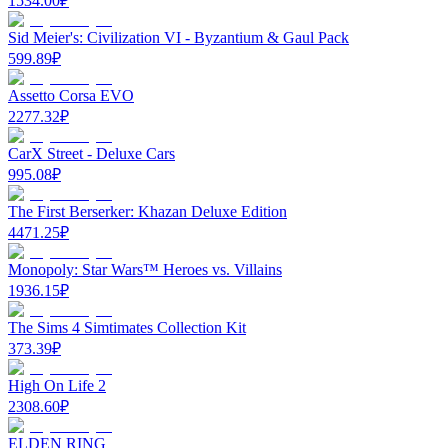
1534.00
₽
Sid Meier's: Civilization VI - Byzantium & Gaul Pack
599.89
₽
Assetto Corsa EVO
2277.32
₽
CarX Street - Deluxe Cars
995.08
₽
The First Berserker: Khazan Deluxe Edition
4471.25
₽
Monopoly: Star Wars™ Heroes vs. Villains
1936.15
₽
The Sims 4 Simtimates Collection Kit
373.39
₽
High On Life 2
2308.60
₽
ELDEN RING