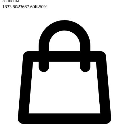
Экшены
1833.80
₽
3667.60
₽
-
50
%