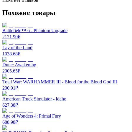
Пока нет отзывов
Похожие товары
Battlefield™ 6 - Phantom Upgrade
2121.90
₽
Lay of the Land
1038.68
₽
Dune: Awakening
2905.65
₽
Total War: WARHAMMER III - Blood for the Blood God III
200.91
₽
American Truck Simulator - Idaho
627.38
₽
Age of Wonders 4: Primal Fury
688.98
₽