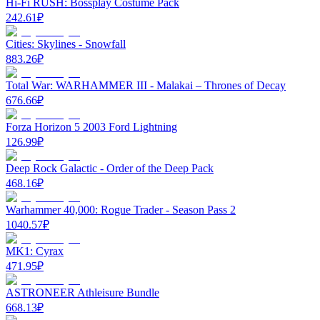
Hi-Fi RUSH: Bossplay Costume Pack
242.61
₽
Cities: Skylines - Snowfall
883.26
₽
Total War: WARHAMMER III - Malakai – Thrones of Decay
676.66
₽
Forza Horizon 5 2003 Ford Lightning
126.99
₽
Deep Rock Galactic - Order of the Deep Pack
468.16
₽
Warhammer 40,000: Rogue Trader - Season Pass 2
1040.57
₽
MK1: Cyrax
471.95
₽
ASTRONEER Athleisure Bundle
668.13
₽