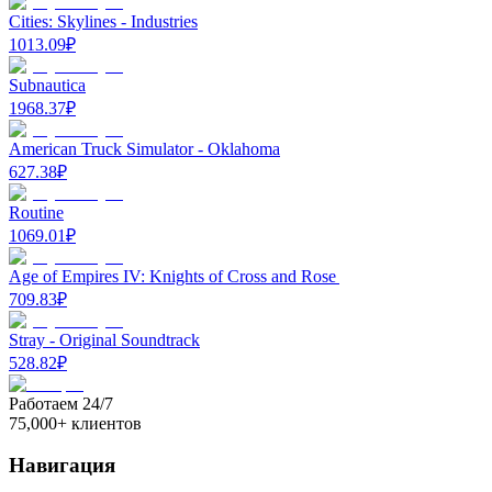
Cities: Skylines - Industries
1013.09
₽
Subnautica
1968.37
₽
American Truck Simulator - Oklahoma
627.38
₽
Routine
1069.01
₽
Age of Empires IV: Knights of Cross and Rose
709.83
₽
Stray - Original Soundtrack
528.82
₽
Работаем 24/7
75,000+ клиентов
Навигация