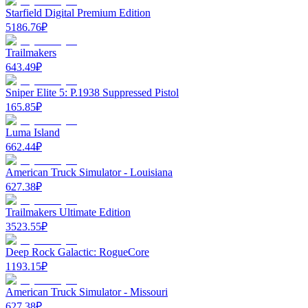
Starfield Digital Premium Edition
5186.76
₽
Trailmakers
643.49
₽
Sniper Elite 5: P.1938 Suppressed Pistol
165.85
₽
Luma Island
662.44
₽
American Truck Simulator - Louisiana
627.38
₽
Trailmakers Ultimate Edition
3523.55
₽
Deep Rock Galactic: RogueCore
1193.15
₽
American Truck Simulator - Missouri
627.38
₽