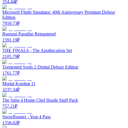
354.44
₽
Microsoft Flight Simulator: 40th Anniversary Premium Deluxe
Edition
7959.73
₽
Burnout Paradise Remastered
1591.19
₽
THE FINALS - The Apothecarion Set
2105.79
₽
Tormented Souls 2 Digital Deluxe Edition
1761.77
₽
Mortal Kombat 11
3237.34
₽
The Sims 4 Home Chef Hustle Stuff Pack
757.21
₽
SnowRunner - Year 4 Pass
1558.02
₽