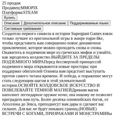
25
продаж
Продавец:
MMOPIX
Платформа:
STEAM
Купить
Описание
Дополнительное описание
Поддерживаемые языки
Системные требования
Создатели первого сиквела в истории Supergiant Games взяли
только лучшее из оригинальной игры в жанре rogue-like,
чтобы представить вам совершенно новое динамичное
приключение, которое можно проходить снова и снова.
Окажитесь в подземном мире из греческих мифов и узнайте,
как зародилось колдовство.ВЫЙДИТЕ ЗА ПРЕДЕЛЫ
ПОДЗЕМНОГО МИРАПеред бессмертной принцессой
подземного мира открываются новые просторы: при
поддержке обитателей Олимпа вам предстоит выступить
против самого титана времени. И победа, и поражение могут
стать следующим шагом в этой увлекательной
истории.ОСВОЙТЕ КОЛДОВСКОЕ ИСКУССТВО И
ПОВЕЛЕВАЙТЕ ТЁМНОЙ МАГИЕЙДревняя магия
наполнит легендарное оружие ночи; она никому не позволит
преградить вам путь. Более десятка олимпийских богов, от
Аполлона до Зевса, преподнесут вам дары и сделают вас
сильнее. Для вас не будет никаких границ.(НОВЫЕ)
ВСТРЕЧИ С БОГАМИ, ПРИЗРАКАМИ И МОНСТРАМИВы