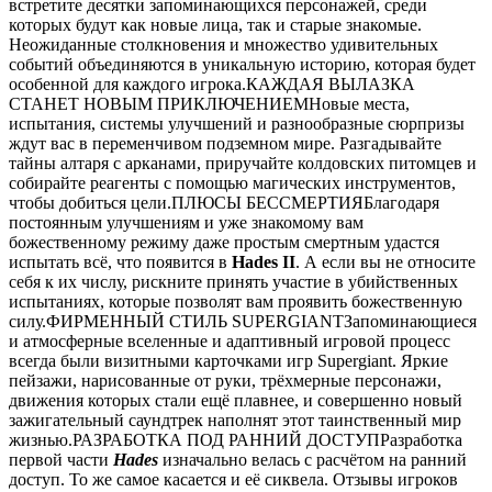
встретите десятки запоминающихся персонажей, среди
которых будут как новые лица, так и старые знакомые.
Неожиданные столкновения и множество удивительных
событий объединяются в уникальную историю, которая будет
особенной для каждого игрока.КАЖДАЯ ВЫЛАЗКА
СТАНЕТ НОВЫМ ПРИКЛЮЧЕНИЕМНовые места,
испытания, системы улучшений и разнообразные сюрпризы
ждут вас в переменчивом подземном мире. Разгадывайте
тайны алтаря с арканами, приручайте колдовских питомцев и
собирайте реагенты с помощью магических инструментов,
чтобы добиться цели.ПЛЮСЫ БЕССМЕРТИЯБлагодаря
постоянным улучшениям и уже знакомому вам
божественному режиму даже простым смертным удастся
испытать всё, что появится в
Hades II
. А если вы не относите
себя к их числу, рискните принять участие в убийственных
испытаниях, которые позволят вам проявить божественную
силу.ФИРМЕННЫЙ СТИЛЬ SUPERGIANTЗапоминающиеся
и атмосферные вселенные и адаптивный игровой процесс
всегда были визитными карточками игр Supergiant. Яркие
пейзажи, нарисованные от руки, трёхмерные персонажи,
движения которых стали ещё плавнее, и совершенно новый
зажигательный саундтрек наполнят этот таинственный мир
жизнью.РАЗРАБОТКА ПОД РАННИЙ ДОСТУПРазработка
первой части
Hades
изначально велась с расчётом на ранний
доступ. То же самое касается и её сиквела. Отзывы игроков