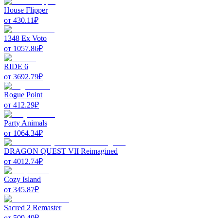
House Flipper
от
430.11
₽
1348 Ex Voto
от
1057.86
₽
RIDE 6
от
3692.79
₽
Rogue Point
от
412.29
₽
Party Animals
от
1064.34
₽
DRAGON QUEST VII Reimagined
от
4012.74
₽
Cozy Island
от
345.87
₽
Sacred 2 Remaster
от
509.49
₽