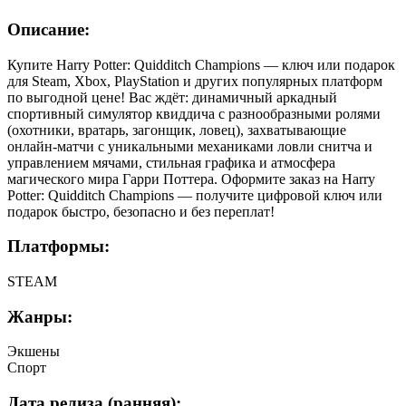
Описание:
Купите Harry Potter: Quidditch Champions — ключ или подарок
для Steam, Xbox, PlayStation и других популярных платформ
по выгодной цене! Вас ждёт: динамичный аркадный
спортивный симулятор квиддича с разнообразными ролями
(охотники, вратарь, загонщик, ловец), захватывающие
онлайн-матчи с уникальными механиками ловли снитча и
управлением мячами, стильная графика и атмосфера
магического мира Гарри Поттера. Оформите заказ на Harry
Potter: Quidditch Champions — получите цифровой ключ или
подарок быстро, безопасно и без переплат!
Платформы:
STEAM
Жанры:
Экшены
Спорт
Дата релиза (ранняя):