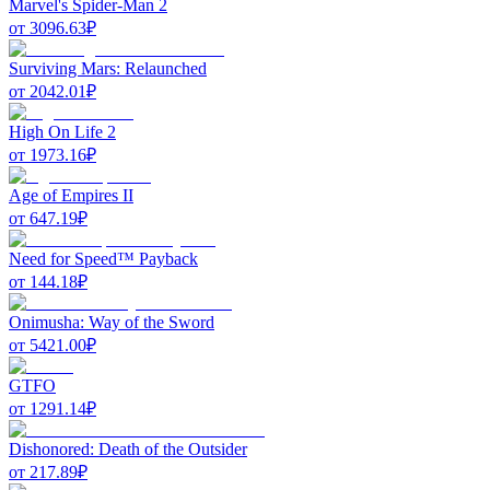
Marvel's Spider-Man 2
от
3096.63
₽
Surviving Mars: Relaunched
от
2042.01
₽
High On Life 2
от
1973.16
₽
Age of Empires II
от
647.19
₽
Need for Speed™ Payback
от
144.18
₽
Onimusha: Way of the Sword
от
5421.00
₽
GTFO
от
1291.14
₽
Dishonored: Death of the Outsider
от
217.89
₽