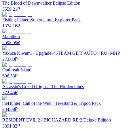
The Blood of Dawnwalker Eclipse Edition
5559.21
₽
Fishing Planet: Supernatural Explorer Pack
1374.16
₽
Marathon
2598.59
₽
Yakuza Kiwami - Upgrade✅STEAM GIFT AUTO✅RU+МИР
273.00
₽
Outbreak Island
606.53
₽
Assassin's Creed Origins - The Hidden Ones
372.45
₽
theHunter: Call of the Wild - Treestand & Tripod Pack
234.08
₽
RESIDENT EVIL 2 / BIOHAZARD RE:2 Deluxe Edition
3391.82
₽