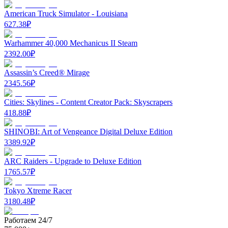
American Truck Simulator - Louisiana
627.38
₽
Warhammer 40,000 Mechanicus II Steam
2392.00
₽
Assassin’s Creed® Mirage
2345.56
₽
Cities: Skylines - Content Creator Pack: Skyscrapers
418.88
₽
SHINOBI: Art of Vengeance Digital Deluxe Edition
3389.92
₽
ARC Raiders - Upgrade to Deluxe Edition
1765.57
₽
Tokyo Xtreme Racer
3180.48
₽
Работаем 24/7