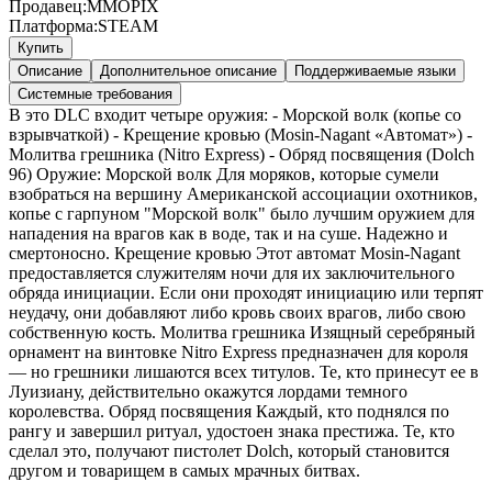
Продавец:
MMOPIX
Платформа:
STEAM
Купить
Описание
Дополнительное описание
Поддерживаемые языки
Системные требования
В это DLC входит четыре оружия: - Морской волк (копье со
взрывчаткой) - Крещение кровью (Mosin-Nagant «Автомат») -
Молитва грешника (Nitro Express) - Обряд посвящения (Dolch
96) Оружие: Морской волк Для моряков, которые сумели
взобраться на вершину Американской ассоциации охотников,
копье с гарпуном "Морской волк" было лучшим оружием для
нападения на врагов как в воде, так и на суше. Надежно и
смертоносно. Крещение кровью Этот автомат Mosin-Nagant
предоставляется служителям ночи для их заключительного
обряда инициации. Если они проходят инициацию или терпят
неудачу, они добавляют либо кровь своих врагов, либо свою
собственную кость. Молитва грешника Изящный серебряный
орнамент на винтовке Nitro Express предназначен для короля
— но грешники лишаются всех титулов. Те, кто принесут ее в
Луизиану, действительно окажутся лордами темного
королевства. Обряд посвящения Каждый, кто поднялся по
рангу и завершил ритуал, удостоен знака престижа. Те, кто
сделал это, получают пистолет Dolch, который становится
другом и товарищем в самых мрачных битвах.