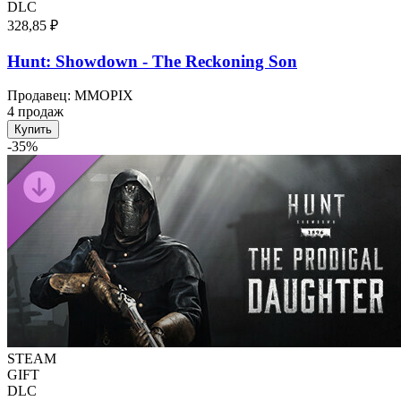
DLC
328,85 ₽
Hunt: Showdown - The Reckoning Son
Продавец
:
MMOPIX
4 продаж
Купить
-
35
%
STEAM
GIFT
DLC