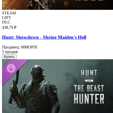
STEAM
GIFT
DLC
438,79 ₽
Hunt: Showdown - Shrine Maiden's Hell
Продавец
:
MMOPIX
5 продаж
Купить