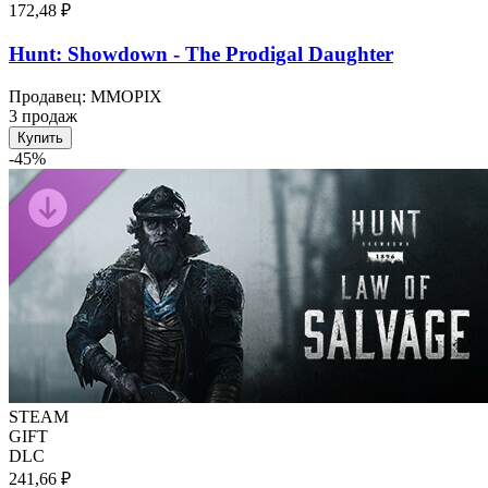
172,48 ₽
Hunt: Showdown - The Prodigal Daughter
Продавец
:
MMOPIX
3 продаж
Купить
-
45
%
STEAM
GIFT
DLC
241,66 ₽