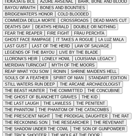
ПОКАЗАТЬ ВСЕ
AZURE ARSENAL
BARK, BONE AND BLOOD
BAYOU WRAITH
BONES AND BOUNTIES
BRIDGEWATER'S HONOR
COLD BLOODED
COMMEDIA DELLA MORTE
CROSSROADS
DEAD MAN'S CUT
DEATH'S DAY
DEATH'S HERALD
DOUBLE OR NOTHING
FEAR THE REAPER
FIRE FIGHT
FRAU PERCHTA
GHOST FACE RAMPAGE
IT TAKES A ROGUE
LA LUZ MALA
LAST GUST
LAST OF THE HERD
LAW OF SALVAGE
LEGENDS OF THE BAYOU
LIVE BY THE BLADE
LLORONA’S HEIR
LONELY HOWL
LOUISIANA LEGACY
MERIDIAN TURNCOAT
MYTH OF THE MOORS
REAP WHAT YOU SOW
RONIN
SHRINE MAIDEN'S HELL
SOULS OF A FEATHER
SPIRIT OF NIAN
STANDART EDITION
STILL WATERS RUN DEEP
THE ARCANE ARCHAEOLOGIST
THE BEAST HUNTER
THE COMMITTED
THE CONCUBINE
THE GHOST OF BLANCHETT GRAVES
THE KID
THE LAST LAUGH
THE LAWLESS
THE PENITENT
THE PHANTOM
THE PHANTOM OF THE CATACOMBS
THE PRESCIENT NIGHT
THE PRODIGAL DAUGHTER
THE RAT
THE RECKONING SON
THE RESEARCHER
THE REVENANT
THE SHADOW UNDER THE COWL
THE SON OF GUNPOWDER
THE TRICK SHOOTER
THE WOLF AT THE DOOR