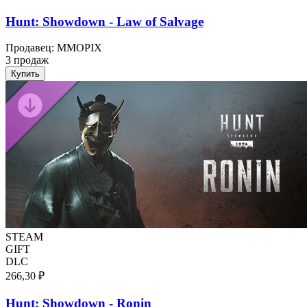
Hunt: Showdown - Law of Salvage
Продавец
:
MMOPIX
3 продаж
Купить
STEAM
GIFT
DLC
266,30 ₽
Hunt: Showdown - Ronin