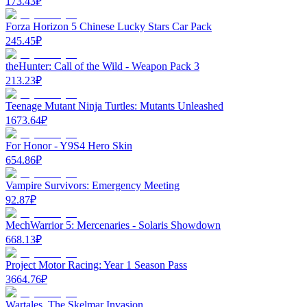
173.43
₽
Forza Horizon 5 Chinese Lucky Stars Car Pack
245.45
₽
theHunter: Call of the Wild - Weapon Pack 3
213.23
₽
Teenage Mutant Ninja Turtles: Mutants Unleashed
1673.64
₽
For Honor - Y9S4 Hero Skin
654.86
₽
Vampire Survivors: Emergency Meeting
92.87
₽
MechWarrior 5: Mercenaries - Solaris Showdown
668.13
₽
Project Motor Racing: Year 1 Season Pass
3664.76
₽
Wartales, The Skelmar Invasion