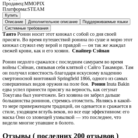
Продавец:
MMOPIX
Платформа:
STEAM
Купить
Описание
Дополнительное описание
Поддерживаемые языки
Системные требования
Танто
Ронин носит этот кинжал с собой со дня своей
присяги. Во время путешествий ронина по суше и морю этот
кинжал служил ему верой и правдой — он так же жаждал
свежей крови, как и его хозяин.
Снайпер Сэйнан
Ронин недолго сражался с последним самураем во время
войны Сэйнан, связывая себя клятвой с Сайго Такамори. Там
он получил известность благодаря искусному владению
смертоносной винтовкой Springfield 1866, одного из самых
совершенных видов оружия на поле боя.
Ронин
Inuta Bakin
едва успел принести присягу на верность, как сегунат
Токугава был уничтожен. Без хозяина он забрел дальше
большинства ронинов, стремясь отомстить. Являясь в какой-
то мере приверженцем традиций, он одевается и сражается в
стиле, уходящем вглубь веков, но все еще эффективном: его
маска Они со зловещей ухмылкой — это последнее, что
видели многие упавшие в болото.
Отзывы ( последних 200 отзывов )