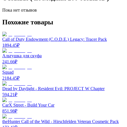
Пока нет отзывов
Похожие товары
Call of Duty Endowment (C.O.D.E.) Legacy: Tracer Pack
1894.45
₽
Альтушка для скуфа
241.66
₽
Squad
2184.45
₽
Dead by Daylight - Resident Evil: PROJECT W Chapter
594.21
₽
CarX Street - Build Your Car
851.98
₽
theHunter Call of the Wild - Hirschfelden Veteran Cosmetic Pack