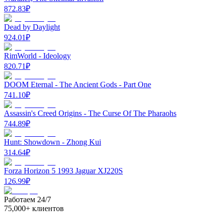
872.83
₽
Dead by Daylight
924.01
₽
RimWorld - Ideology
820.71
₽
DOOM Eternal - The Ancient Gods - Part One
741.10
₽
Assassin's Creed Origins - The Curse Of The Pharaohs
744.89
₽
Hunt: Showdown - Zhong Kui
314.64
₽
Forza Horizon 5 1993 Jaguar XJ220S
126.99
₽
Работаем 24/7
75,000+ клиентов