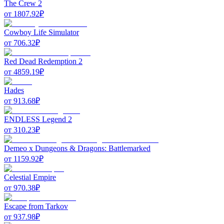
The Crew 2
от
1807.92
₽
Cowboy Life Simulator
от
706.32
₽
Red Dead Redemption 2
от
4859.19
₽
Hades
от
913.68
₽
ENDLESS Legend 2
от
310.23
₽
Demeo x Dungeons & Dragons: Battlemarked
от
1159.92
₽
Celestial Empire
от
970.38
₽
Escape from Tarkov
от
937.98
₽