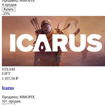
Продавец
:
MMOPIX
4 продаж
Купить
-
35
%
STEAM
GIFT
1 457,56 ₽
Icarus
Продавец
:
MMOPIX
10+ продаж