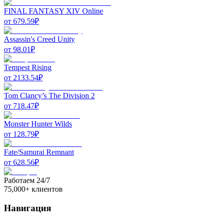
FINAL FANTASY XIV Online
от
679.59
₽
Assassin's Creed Unity
от
98.01
₽
Tempest Rising
от
2133.54
₽
Tom Clancy’s The Division 2
от
718.47
₽
Monster Hunter Wilds
от
128.79
₽
Fate/Samurai Remnant
от
628.56
₽
Работаем 24/7
75,000+ клиентов
Навигация