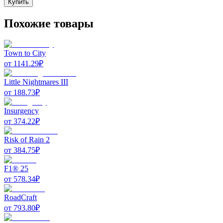
Купить
Похожие товары
Town to City
от
1141.29
₽
Little Nightmares III
от
188.73
₽
Insurgency
от
374.22
₽
Risk of Rain 2
от
384.75
₽
F1® 25
от
578.34
₽
RoadCraft
от
793.80
₽