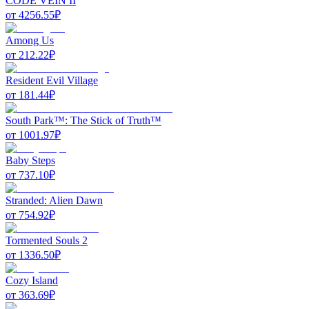
CODE VEIN II
от
4256.55
₽
Among Us
от
212.22
₽
Resident Evil Village
от
181.44
₽
South Park™: The Stick of Truth™
от
1001.97
₽
Baby Steps
от
737.10
₽
Stranded: Alien Dawn
от
754.92
₽
Tormented Souls 2
от
1336.50
₽
Cozy Island
от
363.69
₽