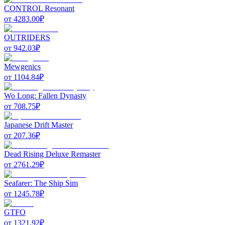
CONTROL Resonant
от
4283.00
₽
OUTRIDERS
от
942.03
₽
Mewgenics
от
1104.84
₽
Wo Long: Fallen Dynasty
от
708.75
₽
Japanese Drift Master
от
207.36
₽
Dead Rising Deluxe Remaster
от
2761.29
₽
Seafarer: The Ship Sim
от
1245.78
₽
GTFO
от
1321.92
₽