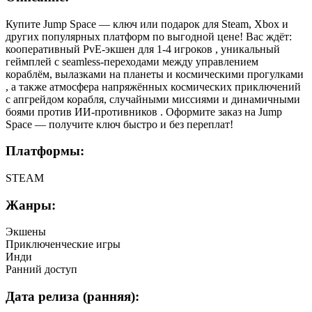
Купите Jump Space — ключ или подарок для Steam, Xbox и
других популярных платформ по выгодной цене! Вас ждёт:
кооперативный PvE-экшен для 1-4 игроков , уникальный
геймплей с seamless-переходами между управлением
кораблём, вылазками на планеты и космическими прогулками
, а также атмосфера напряжённых космических приключений
с апгрейдом корабля, случайными миссиями и динамичными
боями против ИИ-противников . Оформите заказ на Jump
Space — получите ключ быстро и без переплат!
Платформы:
STEAM
Жанры:
Экшены
Приключенческие игры
Инди
Ранний доступ
Дата релиза (ранняя):