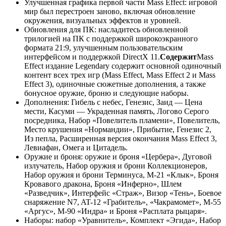
Улучшенная графика первой части Mass Effect: игровой
мир был перестроен заново, включая обновление
окружения, визуальных эффектов и уровней.
Обновления для ПК: насладитесь обновленной
трилогией на ПК с поддержкой широкоэкранного
формата 21:9, улучшенным пользовательским
интерфейсом и поддержкой DirectX 11.
Содержит
Mass
Effect издание Legendary содержит основной одиночный
контент всех трех игр (Mass Effect, Mass Effect 2 и Mass
Effect 3), одиночные сюжетные дополнения, а также
бонусное оружие, броню и следующие наборы.
Дополнения: Гибель с небес, Генезис, Заид — Цена
мести, Касуми — Украденная память, Логово Серого
посредника, Набор «Повелитель пламени», Повелитель,
Место крушения «Нормандии», Прибытие, Генезис 2,
Из пепла, Расширенная версия окончания Mass Effect 3,
Левиафан, Омега и Цитадель.
Оружие и броня: оружие и броня «Цербера», Дуговой
излучатель, Набор оружия и брони Коллекционеров,
Набор оружия и брони Терминуса, M-21 «Клык», Броня
Кровавого дракона, Броня «Инферно», Шлем
«Разведчик», Интерфейс «Страж», Визор «Тень», Боевое
снаряжение N7, AT-12 «Грабитель», «Чакрамомет», M-55
«Аргус», M-90 «Индра» и Броня «Расплата рыцаря».
Наборы: набор «Уравнитель», Комплект «Эгида», Набор