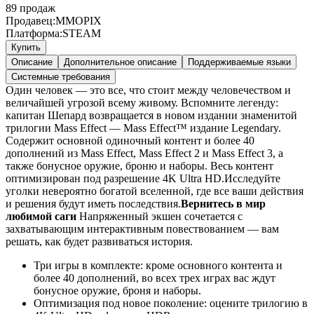
89
продаж
Продавец:
MMOPIX
Платформа:
STEAM
Купить
Описание
Дополнительное описание
Поддерживаемые языки
Системные требования
Один человек — это все, что стоит между человечеством и
величайшей угрозой всему живому. Вспомните легенду:
капитан Шепард возвращается в новом издании знаменитой
трилогии Mass Effect — Mass Effect™ издание Legendary.
Содержит основной одиночный контент и более 40
дополнений из Mass Effect, Mass Effect 2 и Mass Effect 3, а
также бонусное оружие, броню и наборы. Весь контент
оптимизирован под разрешение 4K Ultra HD.Исследуйте
уголки невероятно богатой вселенной, где все ваши действия
и решения будут иметь последствия.
Вернитесь в мир
любимой саги
Напряженный экшен сочетается с
захватывающим интерактивным повествованием — вам
решать, как будет развиваться история.
Три игры в комплекте: кроме основного контента и
более 40 дополнений, во всех трех играх вас ждут
бонусное оружие, броня и наборы.
Оптимизация под новое поколение: оцените трилогию в