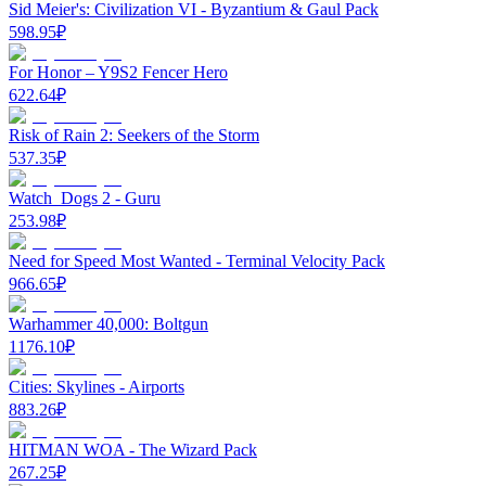
Sid Meier's: Civilization VI - Byzantium & Gaul Pack
598.95
₽
For Honor – Y9S2 Fencer Hero
622.64
₽
Risk of Rain 2: Seekers of the Storm
537.35
₽
Watch_Dogs 2 - Guru
253.98
₽
Need for Speed Most Wanted - Terminal Velocity Pack
966.65
₽
Warhammer 40,000: Boltgun
1176.10
₽
Cities: Skylines - Airports
883.26
₽
HITMAN WOA - The Wizard Pack
267.25
₽