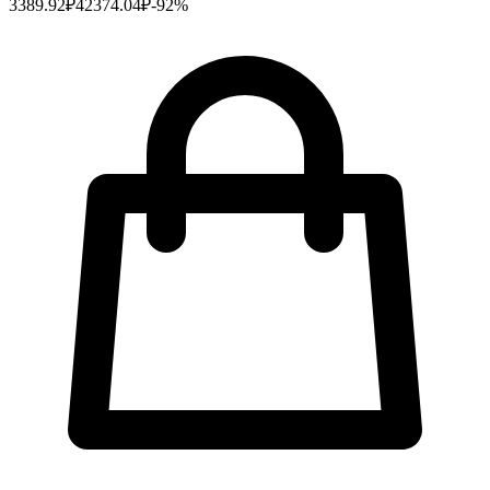
3389.92
₽
42374.04
₽
-
92
%