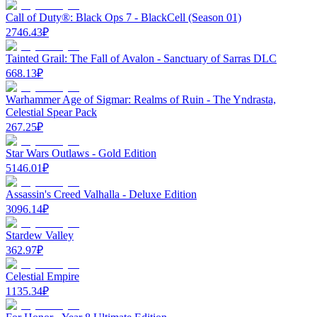
Call of Duty®: Black Ops 7 - BlackCell (Season 01)
2746.43
₽
Tainted Grail: The Fall of Avalon - Sanctuary of Sarras DLC
668.13
₽
Warhammer Age of Sigmar: Realms of Ruin - The Yndrasta,
Celestial Spear Pack
267.25
₽
Star Wars Outlaws - Gold Edition
5146.01
₽
Assassin's Creed Valhalla - Deluxe Edition
3096.14
₽
Stardew Valley
362.97
₽
Celestial Empire
1135.34
₽