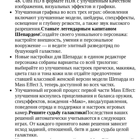
4K Ultra HD в формате HDR с улучшенным качеством
изображения, визуальных эффектов и графики.
Улучшенная графика во всех трех играх: обновления
включают улучшенные модели, шейдеры, спецэффекты,
освещение и глубину резкости, а также звук высокого
разрешения.
Станьте легендарным капитаном
Шепардом
Создайте своего уникального персонажа:
настройте внешность, умения и персональное
вооружение — и ведите элитный разведотряд по
бушующей галактике.
Новые настройки для Шепарда: в едином редакторе
персонажа собраны варианты со всей трилогии:
выбирайте из улучшенных настроек прически, макияжа,
цвета глаз и тона кожи или отдайте предпочтение
ставшей классикой женской версии модели Шепарда из
Mass Effect 3, теперь доступной во всех частях.
Улучшенный игровой процесс первой части Mass Effect:
улучшения коснулись прицеливания и баланса оружия,
спецэффектов, вождения «Мако», ввода/управления,
поведения отряда и поддержки и настроек игровых
камер.
Решите судьбу галактики
Последствия ваших
решений автоматически учитываются в следующих
играх. От каждого принятого вами решения зависит
исход заданий, отношений, битв и даже судьба целой
галактики.