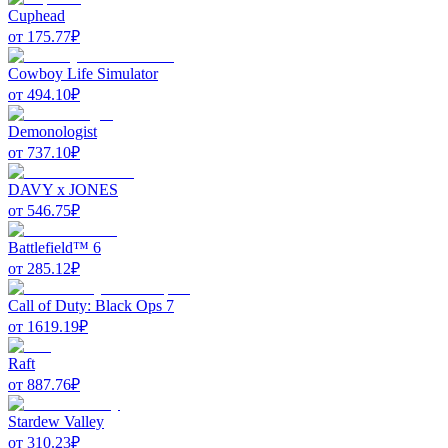
Cuphead
от
175.77
₽
Cowboy Life Simulator
от
494.10
₽
Demonologist
от
737.10
₽
DAVY x JONES
от
546.75
₽
Battlefield™ 6
от
285.12
₽
Call of Duty: Black Ops 7
от
1619.19
₽
Raft
от
887.76
₽
Stardew Valley
от
310.23
₽