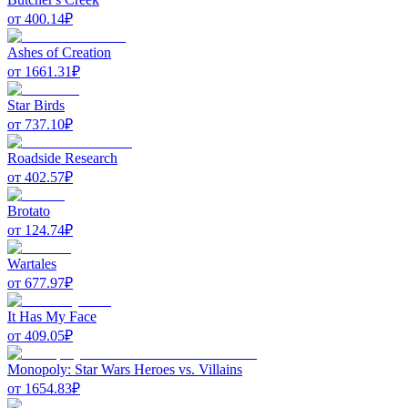
от
400.14
₽
Ashes of Creation
от
1661.31
₽
Star Birds
от
737.10
₽
Roadside Research
от
402.57
₽
Brotato
от
124.74
₽
Wartales
от
677.97
₽
It Has My Face
от
409.05
₽
Monopoly: Star Wars Heroes vs. Villains
от
1654.83
₽