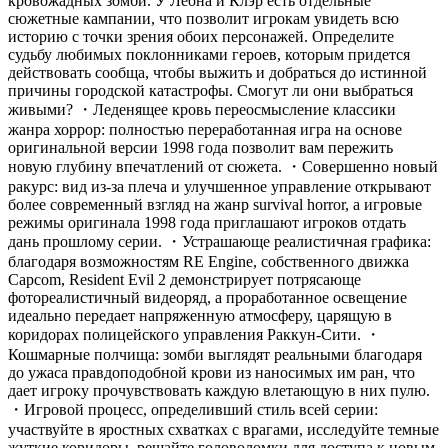
кровожадных зомби. У Леона и Клэр есть отдельные
сюжетные кампании, что позволит игрокам увидеть всю
историю с точки зрения обоих персонажей. Определите
судьбу любимых поклонниками героев, которым придется
действовать сообща, чтобы выжить и добраться до истинной
причины городской катастрофы. Смогут ли они выбраться
живыми? ・Леденящее кровь переосмысление классики
жанра хоррор: полностью переработанная игра на основе
оригинальной версии 1998 года позволит вам пережить
новую глубину впечатлений от сюжета. ・Совершенно новый
ракурс: вид из-за плеча и улучшенное управление открывают
более современный взгляд на жанр survival horror, а игровые
режимы оригинала 1998 года приглашают игроков отдать
дань прошлому серии. ・Устрашающе реалистичная графика:
благодаря возможностям RE Engine, собственного движка
Capcom, Resident Evil 2 демонстрирует потрясающе
фотореалистичный видеоряд, а проработанное освещение
идеально передает напряженную атмосферу, царящую в
коридорах полицейского управления Раккун-Сити. ・
Кошмарные полчища: зомби выглядят реальными благодаря
до ужаса правдоподобной крови из наносимых им ран, что
дает игроку прочувствовать каждую влетающую в них пулю.
・Игровой процесс, определивший стиль всей серии:
участвуйте в яростных схватках с врагами, исследуйте темные
жуткие коридоры, решайте головоломки для доступа к новым