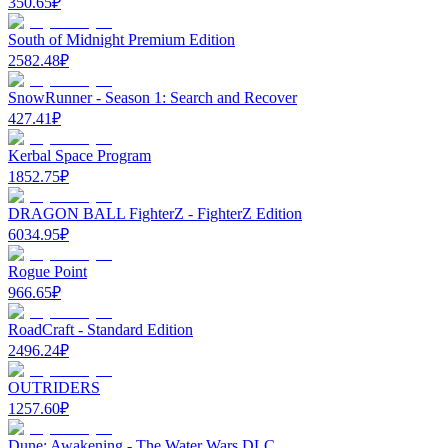
350.65
₽
South of Midnight Premium Edition
2582.48
₽
SnowRunner - Season 1: Search and Recover
427.41
₽
Kerbal Space Program
1852.75
₽
DRAGON BALL FighterZ - FighterZ Edition
6034.95
₽
Rogue Point
966.65
₽
RoadCraft - Standard Edition
2496.24
₽
OUTRIDERS
1257.60
₽
Dune: Awakening - The Water Wars DLC