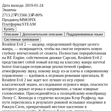
Дата выхода:
2019-01-24
Экшены
2713.27
₽
13566.33
₽
-
80
%
Продавец:
MMOPIX
Платформа:
STEAM
Купить
Описание
Дополнительное описание
Поддерживаемые языки
Системные требования
Resident Evil 2 — шедевр, определивший будущее целого
жанра, — возвращается, чтобы вы смогли пережить новую
глубину впечатлений от сюжета. Полностью переработанная
на RE Engine, собственном движке Capcom, Resident Evil 2
представляет собой новый взгляд на классику жанра survival
horror благодаря потрясающе реалистичной графике,
атмосферному звуку, новому виду из-за плеча и современному
управлению — вдобавок к игровым режимам оригинала. В
Resident Evil 2 вас ждет все лучшее из игр серии:
классический экшен, исследование игрового мира, опасности
которого держат игрока в напряжении, а также изящные
головоломки. Присоединяйтесь к полицейскому-новобранцу
Леону С. Кеннеди и студентке колледжа Клэр Редфилд, чьи
пути пересеклись в результате роковой вспышки эпидемии в
Раккун-Сити, превратившей местное население в