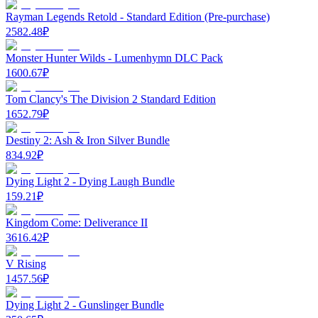
Rayman Legends Retold - Standard Edition (Pre-purchase)
2582.48
₽
Monster Hunter Wilds - Lumenhymn DLC Pack
1600.67
₽
Tom Clancy's The Division 2 Standard Edition
1652.79
₽
Destiny 2: Ash & Iron Silver Bundle
834.92
₽
Dying Light 2 - Dying Laugh Bundle
159.21
₽
Kingdom Come: Deliverance II
3616.42
₽
V Rising
1457.56
₽
Dying Light 2 - Gunslinger Bundle