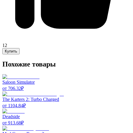
12
Купить
Похожие товары
Saloon Simulator
от
706.32
₽
The Karters 2: Turbo Charged
от
1104.84
₽
Deadside
от
913.68
₽