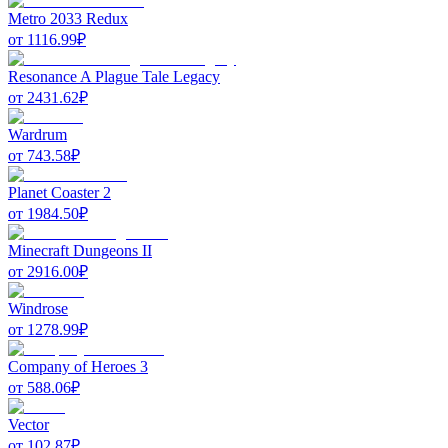
Metro 2033 Redux
от
1116.99
₽
Resonance A Plague Tale Legacy
от
2431.62
₽
Wardrum
от
743.58
₽
Planet Coaster 2
от
1984.50
₽
Minecraft Dungeons II
от
2916.00
₽
Windrose
от
1278.99
₽
Company of Heroes 3
от
588.06
₽
Vector
от
102.87
₽