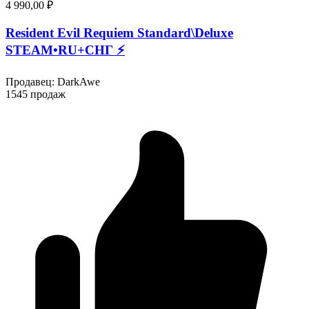
4 990,00 ₽
Resident Evil Requiem Standard\Deluxe
STEAM•RU+СНГ ⚡️
Продавец
:
DarkAwe
1545 продаж