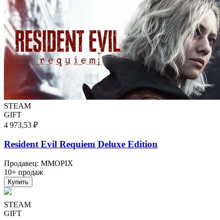
STEAM
GIFT
4 973,53 ₽
Resident Evil Requiem Deluxe Edition
Продавец
:
MMOPIX
10+ продаж
Купить
STEAM
GIFT