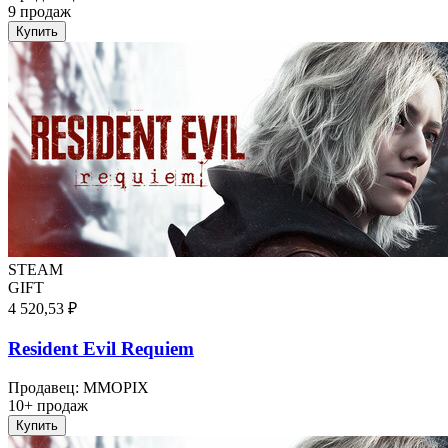
9 продаж
Купить
STEAM
GIFT
4 520,53 ₽
Resident Evil Requiem
Продавец
:
MMOPIX
10+ продаж
Купить