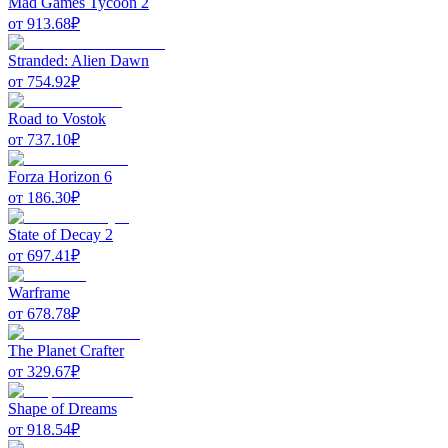
Mad Games Tycoon 2
от
913.68
₽
Stranded: Alien Dawn
от
754.92
₽
Road to Vostok
от
737.10
₽
Forza Horizon 6
от
186.30
₽
State of Decay 2
от
697.41
₽
Warframe
от
678.78
₽
The Planet Crafter
от
329.67
₽
Shape of Dreams
от
918.54
₽