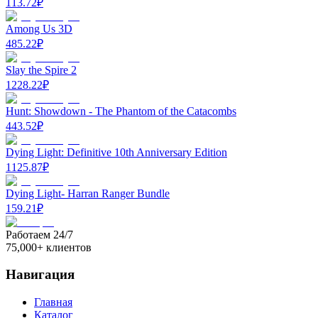
113.72
₽
Among Us 3D
485.22
₽
Slay the Spire 2
1228.22
₽
Hunt: Showdown - The Phantom of the Catacombs
443.52
₽
Dying Light: Definitive 10th Anniversary Edition
1125.87
₽
Dying Light- Harran Ranger Bundle
159.21
₽
Работаем 24/7
75,000+ клиентов
Навигация
Главная
Каталог