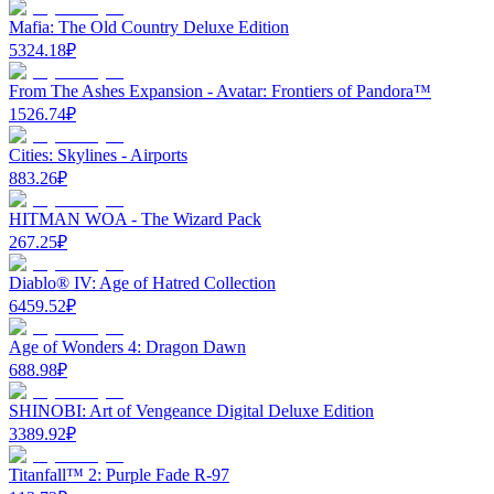
Mafia: The Old Country Deluxe Edition
5324.18
₽
From The Ashes Expansion - Avatar: Frontiers of Pandora™
1526.74
₽
Cities: Skylines - Airports
883.26
₽
HITMAN WOA - The Wizard Pack
267.25
₽
Diablo® IV: Age of Hatred Collection
6459.52
₽
Age of Wonders 4: Dragon Dawn
688.98
₽
SHINOBI: Art of Vengeance Digital Deluxe Edition
3389.92
₽
Titanfall™ 2: Purple Fade R-97