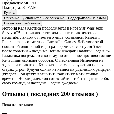
Продавец:
MMOPIX
Платформа:
STEAM
Купить
Описание
Дополнительное описание
Поддерживаемые языки
Системные требования
История Кэла Кестиса продолжается в игре Star Wars Jedi:
Survivor™ — приключенческом экшне галактического
масштаба с видом от третьего лица, созданном Respawn
Entertainment совместно с Lucasfilm Games. Действие этой
сюжетной одиночной игры разворачивается спустя 5 лет
после событий «Звёздные Войны Джедаи: Павший Орден™».
Галактика погружается во тьму, но отчаянное противостояние
Кэла лишь набирает обороты. Оттеснённый Империей на
задворки галактики, Кэл оказывается в окружении новых и
старых угроз. Будучи одним из немногих уцелевших рыцарей-
джедаев, Кэл должен защитить галактику в эти тёмные
времена. Но как далеко он готов зайти, чтобы защитить себя,
свою команду и наследие Ордена джедаев?
Отзывы ( последних 200 отзывов )
Пока нет отзывов