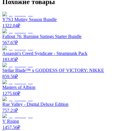
Похожие товары
Y7S3 Mutiny Season Bundle
1322.04
₽
Fallout 76: Burning Springs Starter Bundle
567.67
₽
Assassin's Creed Syndicate - Steampunk Pack
183.85
₽
Stellar Blade™ x GODDESS OF VICTORY: NIKKE
859.56
₽
Masters of Albion
1275.60
₽
Rue Valley - Digital Deluxe Edition
757.21
₽
V Rising
1457.56
₽