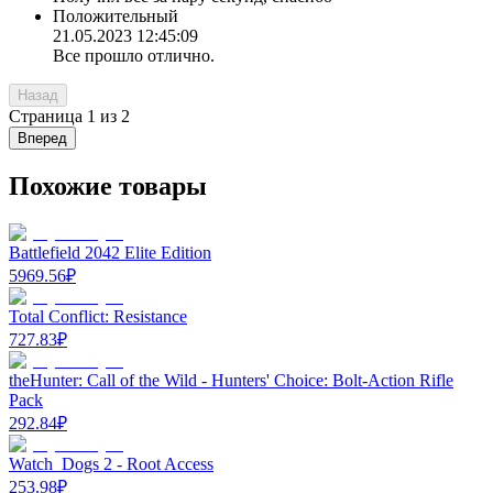
Положительный
21.05.2023 12:45:09
Все прошло отлично.
Назад
Страница
1
из
2
Вперед
Похожие товары
Battlefield 2042 Elite Edition
5969.56
₽
Total Conflict: Resistance
727.83
₽
theHunter: Call of the Wild - Hunters' Choice: Bolt-Action Rifle
Pack
292.84
₽
Watch_Dogs 2 - Root Access
253.98
₽