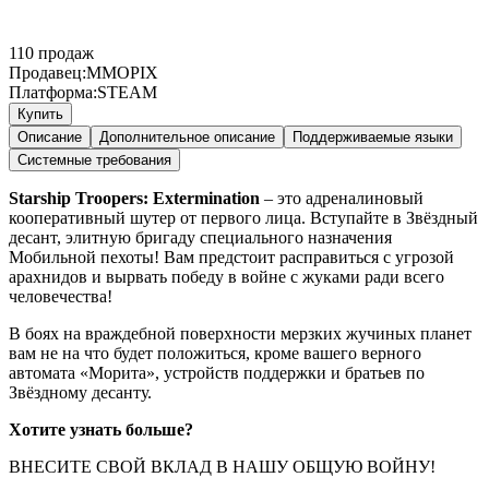
110
продаж
Продавец:
MMOPIX
Платформа:
STEAM
Купить
Описание
Дополнительное описание
Поддерживаемые языки
Системные требования
Starship Troopers: Extermination
– это адреналиновый
кооперативный шутер от первого лица. Вступайте в Звёздный
десант, элитную бригаду специального назначения
Мобильной пехоты! Вам предстоит расправиться с угрозой
арахнидов и вырвать победу в войне с жуками ради всего
человечества!
В боях на враждебной поверхности мерзких жучиных планет
вам не на что будет положиться, кроме вашего верного
автомата «Морита», устройств поддержки и братьев по
Звёздному десанту.
Хотите узнать больше?
ВНЕСИТЕ СВОЙ ВКЛАД В НАШУ ОБЩУЮ ВОЙНУ!