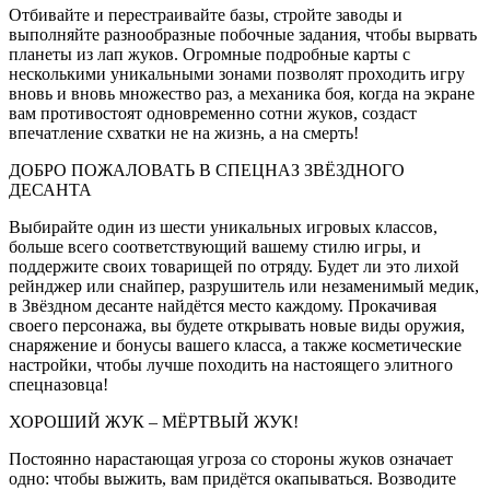
Отбивайте и перестраивайте базы, стройте заводы и
выполняйте разнообразные побочные задания, чтобы вырвать
планеты из лап жуков. Огромные подробные карты с
несколькими уникальными зонами позволят проходить игру
вновь и вновь множество раз, а механика боя, когда на экране
вам противостоят одновременно сотни жуков, создаст
впечатление схватки не на жизнь, а на смерть!
ДОБРО ПОЖАЛОВАТЬ В СПЕЦНАЗ ЗВЁЗДНОГО
ДЕСАНТА
Выбирайте один из шести уникальных игровых классов,
больше всего соответствующий вашему стилю игры, и
поддержите своих товарищей по отряду. Будет ли это лихой
рейнджер или снайпер, разрушитель или незаменимый медик,
в Звёздном десанте найдётся место каждому. Прокачивая
своего персонажа, вы будете открывать новые виды оружия,
снаряжение и бонусы вашего класса, а также косметические
настройки, чтобы лучше походить на настоящего элитного
спецназовца!
ХОРОШИЙ ЖУК – МЁРТВЫЙ ЖУК!
Постоянно нарастающая угроза со стороны жуков означает
одно: чтобы выжить, вам придётся окапываться. Возводите