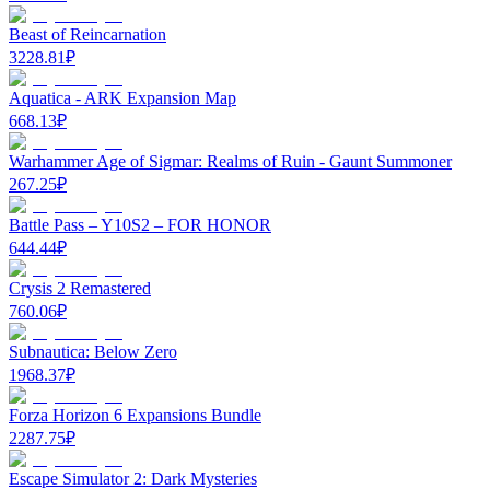
Beast of Reincarnation
3228.81
₽
Aquatica - ARK Expansion Map
668.13
₽
Warhammer Age of Sigmar: Realms of Ruin - Gaunt Summoner
267.25
₽
Battle Pass – Y10S2 – FOR HONOR
644.44
₽
Crysis 2 Remastered
760.06
₽
Subnautica: Below Zero
1968.37
₽
Forza Horizon 6 Expansions Bundle
2287.75
₽
Escape Simulator 2: Dark Mysteries