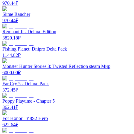
970.44
₽
Slime Rancher
970.44
₽
Remnant II - Deluxe Edition
3820.18
₽
Fishing Planet: Dnipro Delta Pack
1144.82
₽
Monster Hunter Stories 3: Twisted Reflection steam Мир
6000.00
₽
Far Cry 5 - Deluxe Pack
372.45
₽
Poppy Playtime - Chapter 5
862.41
₽
For Honor - Y8S2 Hero
622.64
₽