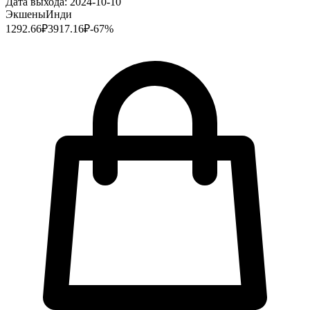
Дата выхода:
2024-10-10
Экшены
Инди
1292.66
₽
3917.16
₽
-
67
%