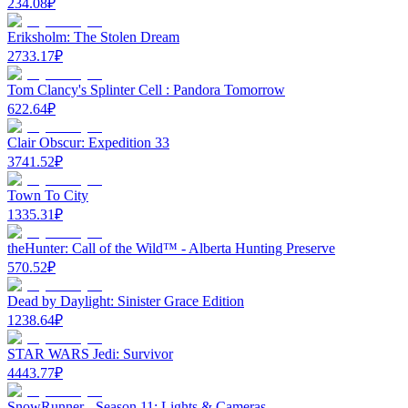
234.08
₽
Eriksholm: The Stolen Dream
2733.17
₽
Tom Clancy's Splinter Cell : Pandora Tomorrow
622.64
₽
Clair Obscur: Expedition 33
3741.52
₽
Town To City
1335.31
₽
theHunter: Call of the Wild™ - Alberta Hunting Preserve
570.52
₽
Dead by Daylight: Sinister Grace Edition
1238.64
₽
STAR WARS Jedi: Survivor
4443.77
₽
SnowRunner - Season 11: Lights & Cameras