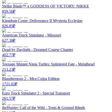
Stellar Blade™ x GODDESS OF VICTORY: NIKKE
859.56
₽
Kingdom Come: Deliverance II Mysteria Ecclesiae
926.85
₽
American Truck Simulator - Missouri
627.38
₽
Dead by Daylight - Doomed Course Chapter
402.77
₽
Teenage Mutant Ninja Turtles: Splintered Fate - Metalhead
213.23
₽
Blasphemous 2 - Mea Culpa Edition
1721.02
₽
Euro Truck Simulator 2 - Special Transport
261.57
₽
theHunter: Call of the Wild - Tents & Ground Blinds