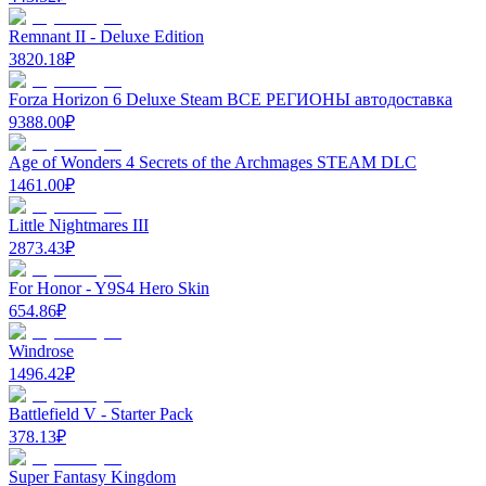
Remnant II - Deluxe Edition
3820.18
₽
Forza Horizon 6 Deluxe Steam ВСЕ РЕГИОНЫ автодоставка
9388.00
₽
Age of Wonders 4 Secrets of the Archmages STEAM DLC
1461.00
₽
Little Nightmares III
2873.43
₽
For Honor - Y9S4 Hero Skin
654.86
₽
Windrose
1496.42
₽
Battlefield V - Starter Pack
378.13
₽
Super Fantasy Kingdom