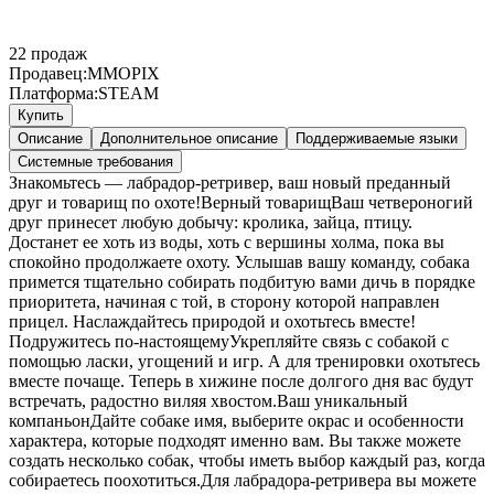
22
продаж
Продавец:
MMOPIX
Платформа:
STEAM
Купить
Описание
Дополнительное описание
Поддерживаемые языки
Системные требования
Знакомьтесь — лабрадор-ретривер, ваш новый преданный
друг и товарищ по охоте!Верный товарищВаш четвероногий
друг принесет любую добычу: кролика, зайца, птицу.
Достанет ее хоть из воды, хоть с вершины холма, пока вы
спокойно продолжаете охоту. Услышав вашу команду, собака
примется тщательно собирать подбитую вами дичь в порядке
приоритета, начиная с той, в сторону которой направлен
прицел. Наслаждайтесь природой и охотьтесь вместе!
Подружитесь по-настоящемуУкрепляйте связь с собакой с
помощью ласки, угощений и игр. А для тренировки охотьтесь
вместе почаще. Теперь в хижине после долгого дня вас будут
встречать, радостно виляя хвостом.Ваш уникальный
компаньонДайте собаке имя, выберите окрас и особенности
характера, которые подходят именно вам. Вы также можете
создать несколько собак, чтобы иметь выбор каждый раз, когда
собираетесь поохотиться.Для лабрадора-ретривера вы можете