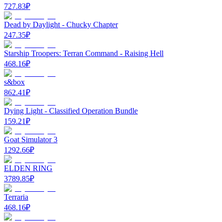
727.83
₽
Dead by Daylight - Chucky Chapter
247.35
₽
Starship Troopers: Terran Command - Raising Hell
468.16
₽
s&box
862.41
₽
Dying Light - Classified Operation Bundle
159.21
₽
Goat Simulator 3
1292.66
₽
ELDEN RING
3789.85
₽
Terraria
468.16
₽