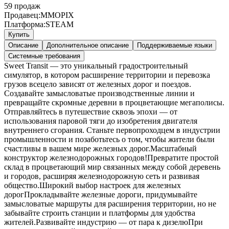
59
продаж
Продавец:
MMOPIX
Платформа:
STEAM
Купить
Описание
Дополнительное описание
Поддерживаемые языки
Системные требования
Sweet Transit — это уникальный градостроительный
симулятор, в котором расширение территории и перевозка
грузов всецело зависят от железных дорог и поездов.
Создавайте замысловатые производственные линии и
превращайте скромные деревни в процветающие мегаполисы.
Отправляйтесь в путешествие сквозь эпохи — от
использования паровой тяги до изобретения двигателя
внутреннего сгорания. Станьте первопроходцем в индустрии
промышленности и позаботьтесь о том, чтобы жители были
счастливы в вашем мире железных дорог.Масштабный
конструктор железнодорожных городов!Превратите простой
склад в процветающий мир связанных между собой деревень
и городов, расширяя железнодорожную сеть и развивая
общество.Широкий выбор настроек для железных
дорогПрокладывайте железные дороги, придумывайте
замысловатые маршруты для расширения территории, но не
забывайте строить станции и платформы для удобства
жителей.Развивайте индустрию — от пара к дизелюПри