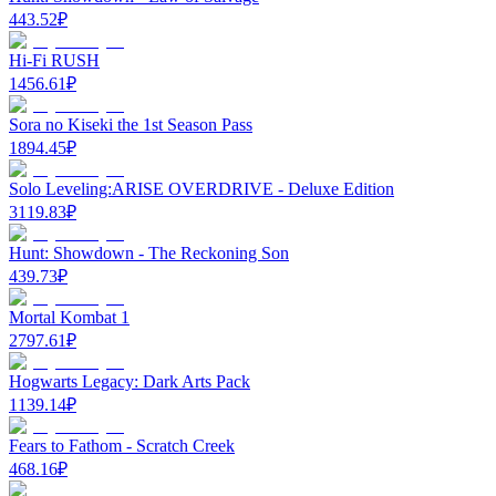
443.52
₽
Hi-Fi RUSH
1456.61
₽
Sora no Kiseki the 1st Season Pass
1894.45
₽
Solo Leveling:ARISE OVERDRIVE - Deluxe Edition
3119.83
₽
Hunt: Showdown - The Reckoning Son
439.73
₽
Mortal Kombat 1
2797.61
₽
Hogwarts Legacy: Dark Arts Pack
1139.14
₽
Fears to Fathom - Scratch Creek
468.16
₽