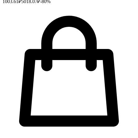
1003.61
₽
5018.07
₽
-
80
%