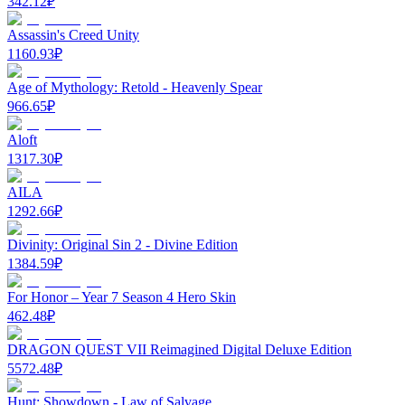
342.12
₽
Assassin's Creed Unity
1160.93
₽
Age of Mythology: Retold - Heavenly Spear
966.65
₽
Aloft
1317.30
₽
AILA
1292.66
₽
Divinity: Original Sin 2 - Divine Edition
1384.59
₽
For Honor – Year 7 Season 4 Hero Skin
462.48
₽
DRAGON QUEST VII Reimagined Digital Deluxe Edition
5572.48
₽
Hunt: Showdown - Law of Salvage