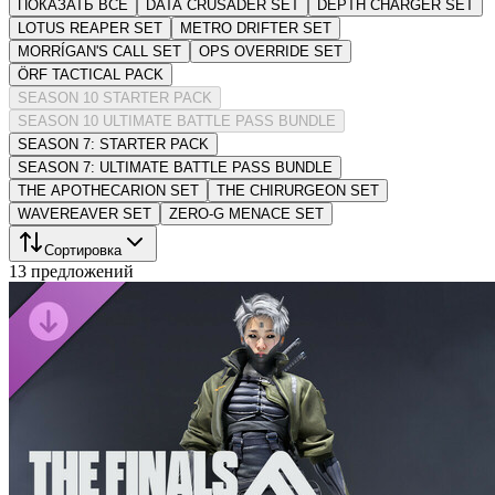
ПОКАЗАТЬ ВСЕ
DATA CRUSADER SET
DEPTH CHARGER SET
LOTUS REAPER SET
METRO DRIFTER SET
MORRÍGAN'S CALL SET
OPS OVERRIDE SET
ÖRF TACTICAL PACK
SEASON 10 STARTER PACK
SEASON 10 ULTIMATE BATTLE PASS BUNDLE
SEASON 7: STARTER PACK
SEASON 7: ULTIMATE BATTLE PASS BUNDLE
THE APOTHECARION SET
THE CHIRURGEON SET
WAVEREAVER SET
ZERO-G MENACE SET
Сортировка
13 предложений