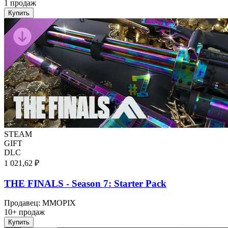
1 продаж
Купить
STEAM
GIFT
DLC
1 021,62 ₽
THE FINALS - Season 7: Starter Pack
Продавец
:
MMOPIX
10+ продаж
Купить