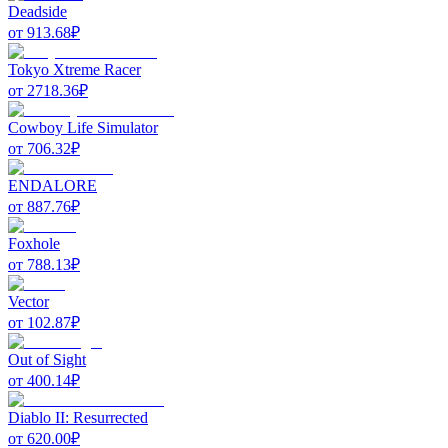
Deadside
от
913.68
₽
Tokyo Xtreme Racer
от
2718.36
₽
Cowboy Life Simulator
от
706.32
₽
ENDALORE
от
887.76
₽
Foxhole
от
788.13
₽
Vector
от
102.87
₽
Out of Sight
от
400.14
₽
Diablo II: Resurrected
от
620.00
₽