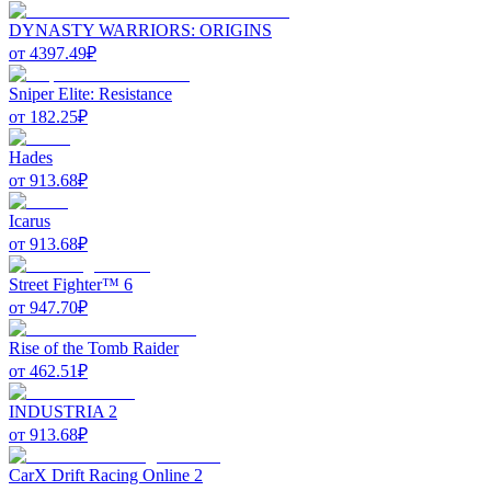
DYNASTY WARRIORS: ORIGINS
от
4397.49
₽
Sniper Elite: Resistance
от
182.25
₽
Hades
от
913.68
₽
Icarus
от
913.68
₽
Street Fighter™ 6
от
947.70
₽
Rise of the Tomb Raider
от
462.51
₽
INDUSTRIA 2
от
913.68
₽
CarX Drift Racing Online 2