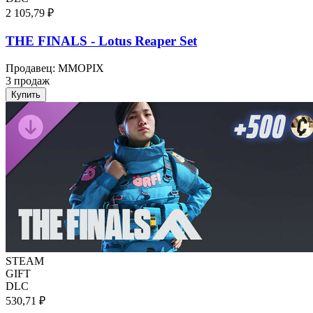
2 105,79 ₽
THE FINALS - Lotus Reaper Set
Продавец
:
MMOPIX
3 продаж
Купить
STEAM
GIFT
DLC
530,71 ₽