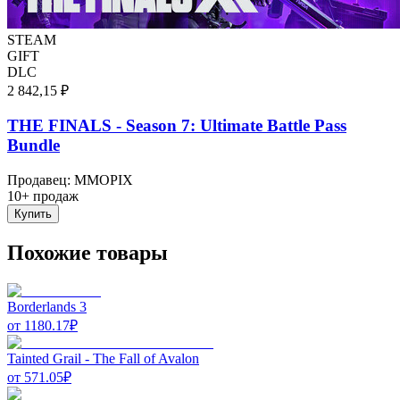
STEAM
GIFT
DLC
2 842,15 ₽
THE FINALS - Season 7: Ultimate Battle Pass
Bundle
Продавец
:
MMOPIX
10+ продаж
Купить
Похожие товары
Borderlands 3
от
1180.17
₽
Tainted Grail - The Fall of Avalon
от
571.05
₽