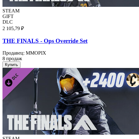
STEAM
GIFT
DLC
2 105,79 ₽
THE FINALS - Ops Override Set
Продавец
:
MMOPIX
8 продаж
Купить
STEAM