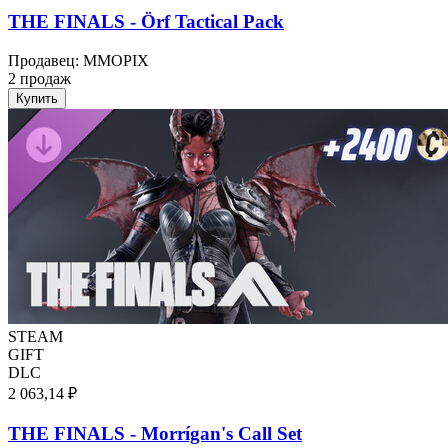
THE FINALS - Örf Tactical Pack
Продавец
:
MMOPIX
2 продаж
Купить
STEAM
GIFT
DLC
2 063,14 ₽
THE FINALS - Morrígan's Call Set