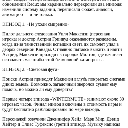
обновлении Redux мы кардинально перекроили два эпизода:
изменили систему заданий, переписали сюжет, диалоги,
анимацию — и не только.
ЭПИЗОД 1. «Не уходи смиренно»
Пилот дальнего следования Уилл Маккензи (персонаж
игрока) и доктор Астрид Гринвуд оказываются разделены,
когда из-за таинственной вспышки света их самолет упал в
дебрях северной Канады. Отчаянно пытаясь выжить и найти
Астрид, Маккензи приходит в городок Милтон, где начинает
осознавать масштабы этой безмолвной катастрофы.
ЭПИЗОД 2. «Световая фуга»
Поиски Астрид приводят Маккензи вглубь покрытых снегами
диких земель. Возможно, загадочный зверолов сумеет ему
помочь, но можно ли ему доверять?
Первые четыре эпизода «WINTERMUTE» занимают около 30
игровых часов. Финал эпизод включены в стоимость игры и
будут бесплатно разблокированы по мере выхода.
Персонажей озвучили Дженнифер Хейл, Марк Мир, Дэвид
Хейтер и Элиас Туфексис (третий эпизод). Музыку написал