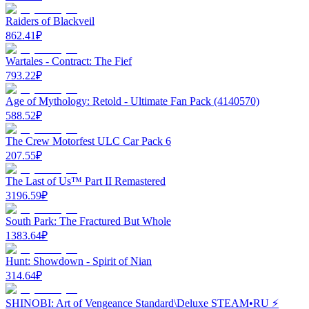
Raiders of Blackveil
862.41
₽
Wartales - Contract: The Fief
793.22
₽
Age of Mythology: Retold - Ultimate Fan Pack (4140570)
588.52
₽
The Crew Motorfest ULC Car Pack 6
207.55
₽
The Last of Us™ Part II Remastered
3196.59
₽
South Park: The Fractured But Whole
1383.64
₽
Hunt: Showdown - Spirit of Nian
314.64
₽
SHINOBI: Art of Vengeance Standard\Deluxe STEAM•RU ⚡️