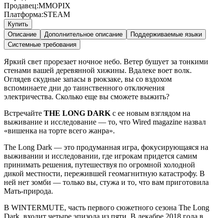
Продавец:
MMOPIX
Платформа:
STEAM
Купить
Описание
Дополнительное описание
Поддерживаемые языки
Системные требования
Яркий свет прорезает ночное небо. Ветер бушует за тонкими
стенами вашей деревянной хижины. Вдалеке воет волк.
Оглядев скудные запасы в рюкзаке, вы со вздохом
вспоминаете дни до таинственного отключения
электричества. Сколько еще вы сможете выжить?
Встречайте
THE LONG DARK
с ее новым взглядом на
выживание и исследование — то, что Wired magazine назвал
«вишенка на торте всего жанра».
The Long Dark — это продуманная игра, фокусирующаяся на
выживании и исследовании, где игрокам придется самим
принимать решения, путешествуя по огромной холодной
дикой местности, пережившей геомагнитную катастрофу. В
ней нет зомби — только вы, стужа и то, что вам приготовила
Мать-природа.
В WINTERMUTE, часть первого сюжетного сезона The Long
Dark, входит четыре эпизода из пяти. В декабре 2018 года в