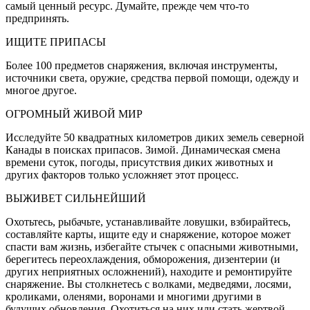
самый ценный ресурс. Думайте, прежде чем что-то
предпринять.
ИЩИТЕ ПРИПАСЫ
Более 100 предметов снаряжения, включая инструменты,
источники света, оружие, средства первой помощи, одежду и
многое другое.
ОГРОМНЫЙ ЖИВОЙ МИР
Исследуйте 50 квадратных километров диких земель северной
Канады в поисках припасов. Зимой. Динамическая смена
времени суток, погоды, присутствия диких животных и
других факторов только усложняет этот процесс.
ВЫЖИВЕТ СИЛЬНЕЙШИЙ
Охотьтесь, рыбачьте, устанавливайте ловушки, взбирайтесь,
составляйте карты, ищите еду и снаряжение, которое может
спасти вам жизнь, избегайте стычек с опасными животными,
берегитесь переохлаждения, обморожения, дизентерии (и
других неприятных осложнений), находите и ремонтируйте
снаряжение. Вы столкнетесь с волками, медведями, лосями,
кроликами, оленями, воронами и многими другими в
будущих обновления. Охотиться на них или стать жертвой —