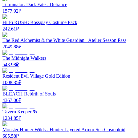
Terminator: Dark Fate - Defiance
1577.92
₽
Hi-Fi RUSH: Bossplay Costume Pack
242.61
₽
The Red Alchemist & the White Guardian - Atelier Season Pass
2049.88
₽
The Midnight Walkers
543.98
₽
Resident Evil Village Gold Edition
1008.35
₽
BLEACH Rebirth of Souls
4367.00
₽
Tavern Keeper 🍻
1234.85
₽
Monster Hunter Wilds - Hunter Layered Armor Set: Cosmoloid
605.58
₽