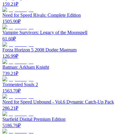
159.21
₽
Need for Speed Rivals: Complete Edition
1505.90
₽
Vampire Survivors: Legacy of the Moonspell
61.60
₽
Forza Horizon 5 2008 Dodge Magnum
126.99
₽
Batman: Arkham Knight
739.21
₽
Tormented Souls 2
1563.70
₽
Need for Speed Unbound - Vol.6 Dynamic Catch-Up Pack
286.21
₽
Starfield Digital Premium Edition
5186.76
₽