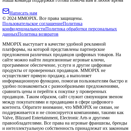
Наша команда поддержки готова помочь вам в любое время
Написать нам
©
2024
MMOPIX.
Все права защищены.
Пользовательское соглашение
Политика
конфиденциальности
Политика обработки персональных
данных
Политика возвратов
MMOPIX выступает в качестве удобной рекламной
платформы, на которой представлены партнерские
предложения различных продавцов цифровых товаров. На
сайте можно найти лицензионные игровые ключи,
программное обеспечение, услуги и другие цифровые
продукты от проверенных продавцов. MMOPIX не
осуществляет прямую продажу, а выполняет
информационную функцию, помогая пользователям быстро и
удобно познакомиться с разнообразными предложениями,
сравнить цены и перейти к покупке у проверенных
продавцов. Таким образом, сайт служит связующим звеном
между покупателями и продавцами в сфере цифрового
контента. Обратите внимание, что MMOPIX не связан, не
поддерживается и не спонсируется компаниями, такими как
Valve, Blizzard Entertainment, Electronic Arts и другими
правообладателями. Все права на игровые франшизы, бренды
и интеллектуальную собственность принадлежат их законным