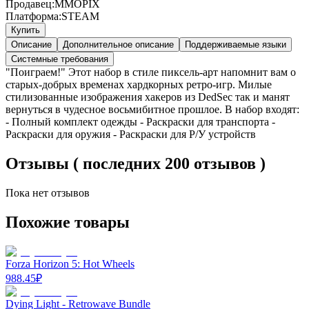
Продавец:
MMOPIX
Платформа:
STEAM
Купить
Описание
Дополнительное описание
Поддерживаемые языки
Системные требования
"Поиграем!" Этот набор в стиле пиксель-арт напомнит вам о
старых-добрых временах хардкорных ретро-игр. Милые
стилизованные изображения хакеров из DedSec так и манят
вернуться в чудесное восьмибитное прошлое. В набор входят:
- Полный комплект одежды - Раскраски для транспорта -
Раскраски для оружия - Раскраски для Р/У устройств
Отзывы ( последних 200 отзывов )
Пока нет отзывов
Похожие товары
Forza Horizon 5: Hot Wheels
988.45
₽
Dying Light - Retrowave Bundle