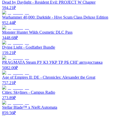
Dead by Daylight - Resident Evil: PROJECT W Chapter
594.21
₽
Warhammer 40,000: Darktide - Hive Scum Class Deluxe Edition
952.44
₽
Monster Hunter Wilds Cosmetic DLC Pass
3448.68
₽
Dying Light - Godfather Bundle
159.21
₽
PRAGMATA Steam РУ КЗ УКР ТР РБ СНГ автодоставка
5082.00
₽
Age of Empires II: DE - Chronicles: Alexander the Great
757.21
₽
Cities: Skylines - Campus Radio
273.89
₽
Stellar Blade™ x NieR:Automata
859.56
₽