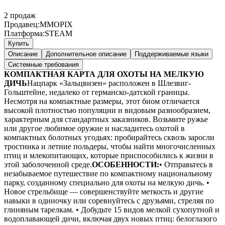
2
продаж
Продавец:
MMOPIX
Платформа:
STEAM
Купить
Описание
Дополнительное описание
Поддерживаемые языки
Системные требования
КОМПАКТНАЯ КАРТА ДЛЯ ОХОТЫ НА МЕЛКУЮ
ДИЧЬ
Нацпарк «Зальцвизен» расположен в Шлезвиг-
Гольштейне, недалеко от германско-датской границы.
Несмотря на компактные размеры, этот биом отличается
высокой плотностью популяции и видовым разнообразием,
характерным для стандартных заказников. Возьмите ружье
или другое любимое оружие и насладитесь охотой в
компактных болотных угодьях: пробирайтесь сквозь заросли
тростника и летние польдеры, чтобы найти многочисленных
птиц и млекопитающих, которые приспособились к жизни в
этой заболоченной среде.
ОСОБЕННОСТИ:
• Отправьтесь в
незабываемое путешествие по компактному национальному
парку, созданному специально для охоты на мелкую дичь. •
Новое стрельбище — совершенствуйте меткость и другие
навыки в одиночку или соревнуйтесь с друзьями, стреляя по
глиняным тарелкам. • Добудьте 15 видов мелкой сухопутной и
водоплавающей дичи, включая двух новых птиц: белоглазого