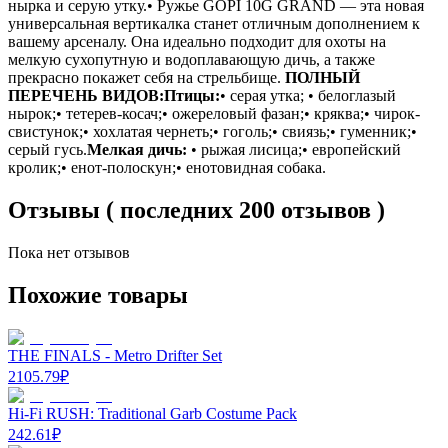
нырка и серую утку.• Ружье GOPI 10G GRAND — эта новая
универсальная вертикалка станет отличным дополнением к
вашему арсеналу. Она идеально подходит для охоты на
мелкую сухопутную и водоплавающую дичь, а также
прекрасно покажет себя на стрельбище.
ПОЛНЫЙ
ПЕРЕЧЕНЬ ВИДОВ:
Птицы:
• серая утка; • белоглазый
нырок;• тетерев-косач;• ожереловый фазан;• кряква;• чирок-
свистунок;• хохлатая чернеть;• гоголь;• свиязь;• гуменник;•
серый гусь.
Мелкая дичь:
• рыжая лисица;• европейский
кролик;• енот-полоскун;• енотовидная собака.
Отзывы ( последних 200 отзывов )
Пока нет отзывов
Похожие товары
THE FINALS - Metro Drifter Set
2105.79
₽
Hi-Fi RUSH: Traditional Garb Costume Pack
242.61
₽