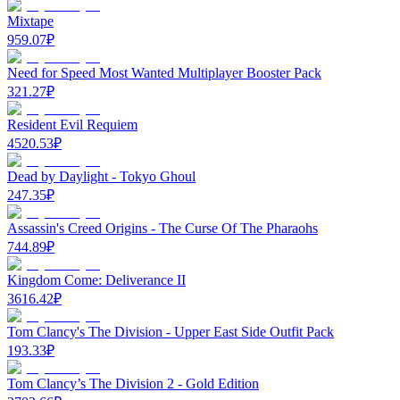
Mixtape
959.07
₽
Need for Speed Most Wanted Multiplayer Booster Pack
321.27
₽
Resident Evil Requiem
4520.53
₽
Dead by Daylight - Tokyo Ghoul
247.35
₽
Assassin's Creed Origins - The Curse Of The Pharaohs
744.89
₽
Kingdom Come: Deliverance II
3616.42
₽
Tom Clancy's The Division - Upper East Side Outfit Pack
193.33
₽
Tom Clancy’s The Division 2 - Gold Edition