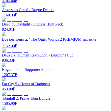
3702.66
₽
Assassin's Creed - Rogue Deluxe
1160.93
₽
Dead by Daylight - Endless Hunt Pack
924.01
₽
Все регионы ☑️⭐The Outer Worlds 2 PREMIUM-издание
7152.00
₽
Deus Ex: Human Revolution - Director's Cut
936.33
₽
Rogue Point - Supporter Edition
1207.37
₽
Far Cry 5 - Hours of Darkness
453.00
₽
Titanfall 2: Prime Titan Bundle
1505.90
₽