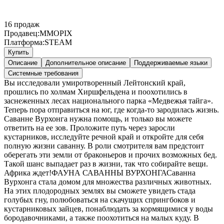
16
продаж
Продавец:
MMOPIX
Платформа:
STEAM
Купить
Описание
Дополнительное описание
Поддерживаемые языки
Системные требования
Вы исследовали умиротворенный Лейтонский край,
прошлись по холмам Хиршфельдена и поохотились в
заснеженных лесах национального парка «Медвежья тайга».
Теперь пора отправиться на юг, где когда-то зародилась жизнь.
Саванне Вурхонга нужна помощь, и только вы можете
ответить на ее зов. Проложите путь через заросли
кустарников, исследуйте речной край и откройте для себя
полную жизни саванну. В роли смотрителя вам предстоит
оберегать эти земли от браконьеров и прочих возможных бед.
Такой шанс выпадает раз в жизни, так что собирайте вещи.
Африка ждет!ФАУНА САВАННЫ ВУРХОНГАСаванна
Вурхонга стала домом для множества различных животных.
На этих плодородных землях вы сможете увидеть стада
голубых гну, полюбоваться на скачущих спрингбоков и
кустарниковых зайцев, понаблюдать за кормящимися у воды
бородавочниками, а также поохотиться на малых куду. В