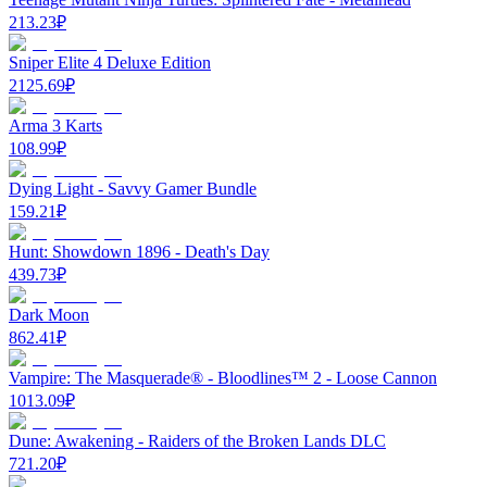
213.23
₽
Sniper Elite 4 Deluxe Edition
2125.69
₽
Arma 3 Karts
108.99
₽
Dying Light - Savvy Gamer Bundle
159.21
₽
Hunt: Showdown 1896 - Death's Day
439.73
₽
Dark Moon
862.41
₽
Vampire: The Masquerade® - Bloodlines™ 2 - Loose Cannon
1013.09
₽
Dune: Awakening - Raiders of the Broken Lands DLC
721.20
₽