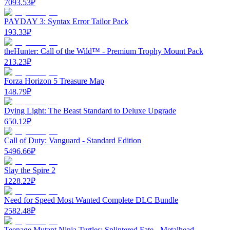
7093.53
₽
PAYDAY 3: Syntax Error Tailor Pack
193.33
₽
theHunter: Call of the Wild™ - Premium Trophy Mount Pack
213.23
₽
Forza Horizon 5 Treasure Map
148.79
₽
Dying Light: The Beast Standard to Deluxe Upgrade
650.12
₽
Call of Duty: Vanguard - Standard Edition
5496.66
₽
Slay the Spire 2
1228.22
₽
Need for Speed Most Wanted Complete DLC Bundle
2582.48
₽
Teenage Mutant Ninja Turtles: Splintered Fate - Metalhead