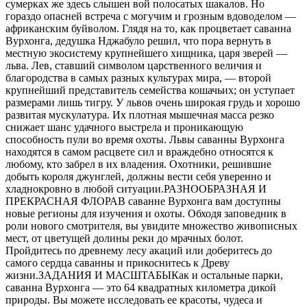
сумерках же здесь слышен вой полосатых шакалов. Но
гораздо опасней встреча с могучим и грозным вдоводелом —
африканским буйволом. Глядя на то, как процветает саванна
Вурхонга, дедушка Нджабуло решил, что пора вернуть в
местную экосистему крупнейшего хищника, царя зверей —
льва. Лев, ставший символом царственного величия и
благородства в самых разных культурах мира, — второй
крупнейший представитель семейства кошачьих; он уступает
размерами лишь тигру. У львов очень широкая грудь и хорошо
развитая мускулатура. Их плотная мышечная масса резко
снижает шанс удачного выстрела и проникающую
способность пули во время охоты. Львы саванны Вурхонга
находятся в самом расцвете сил и враждебно относятся к
любому, кто забрел в их владения. Охотники, решившие
добыть короля джунглей, должны вести себя уверенно и
хладнокровно в любой ситуации.РАЗНООБРАЗНАЯ И
ПРЕКРАСНАЯ ФЛОРАВ саванне Вурхонга вам доступны
новые регионы для изучения и охоты. Обходя заповедник в
роли нового смотрителя, вы увидите множество живописных
мест, от цветущей долины реки до мрачных болот.
Пройдитесь по древнему лесу акаций или доберитесь до
самого сердца саванны и прикоснитесь к Древу
жизни.ЗАДАНИЯ И МАСШТАБЫКак и остальные парки,
саванна Вурхонга — это 64 квадратных километра дикой
природы. Вы можете исследовать ее красоты, чудеса и