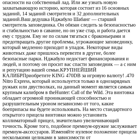
опасности на собственный лад. Или же узнать новую
захватывающую историю, которая состоит из 16 основных
заданий, 14 заданий смотрителя и 32 дополнительных
заданий.Ваш дедушка Нджабуло Шабанг — старший
смотритель заповедника. Он обязан следить за безопасностью
и стабильностью в саванне, но он уже стар, и работа дается
ему с трудом. Ему не по силам тягаться с браконьерами и
предотвращать другие проблемы, угрожающие заповеднику,
который медленно приходит в упадок. Некоторые виды
животных даже пришлось перевезти в другие, более
безопасные парки. Нджабуло недостает финансирования и
людей, и поэтому он просит вас спасти заповедник — а с ним
и репутацию вашей семьи.КРУПНЕЙШИЙ
КАЛИБРПриобретите KING 470DB за игровую валюту! .470
Nitro Express, который используется только в однозарядных
ружьях или двустволках, на данный момент является самым
крупным калибром в theHunter: Call of the Wild. Эта винтовка
обладает огромной проникающей способностью и
разрушительным уроном независимо от того, какие
боеприпасы вы будете использовать. На место стандартного
открытого прицела винтовки можно установить
коллиматорный прицел, значительно увеличивающий
точность. Кроме того, подобное премиум-оружие заслуживает
премиум-аксессуаров. Изменяйте нулевое положение прицела
несколькими целиками в зависимости от