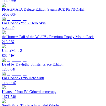
1149.56
₽
PRAGMATA Deluxe Edition Steam ВСЕ РЕГИОНЫ
5863.00
₽
For Honor - Y9S2 Hero Skin
654.86
₽
theHunter: Call of the Wild™ - Premium Trophy Mount Pack
213.23
₽
UnderMine 2
862.41
₽
Dead by Daylight: Sinister Grace Edition
1238.64
₽
For Honor - Ezio Hero Skin
1150.51
₽
Hearts of Iron IV: Götterdämmerung
1671.74
₽
South Park: The Fractured But Whole