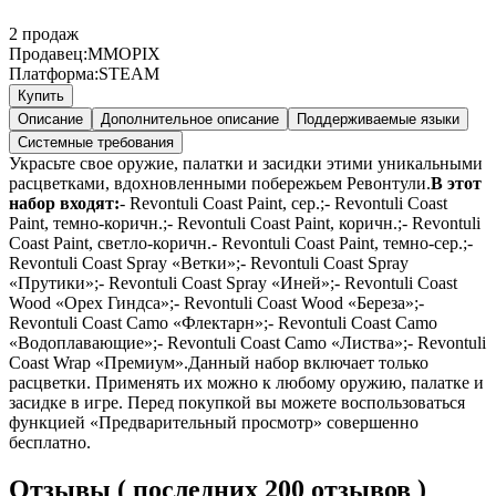
2
продаж
Продавец:
MMOPIX
Платформа:
STEAM
Купить
Описание
Дополнительное описание
Поддерживаемые языки
Системные требования
Украсьте свое оружие, палатки и засидки этими уникальными
расцветками, вдохновленными побережьем Ревонтули.
В этот
набор входят:
- Revontuli Coast Paint, сер.;- Revontuli Coast
Paint, темно-коричн.;- Revontuli Coast Paint, коричн.;- Revontuli
Coast Paint, светло-коричн.- Revontuli Coast Paint, темно-сер.;-
Revontuli Coast Spray «Ветки»;- Revontuli Coast Spray
«Прутики»;- Revontuli Coast Spray «Иней»;- Revontuli Coast
Wood «Орех Гиндса»;- Revontuli Coast Wood «Береза»;-
Revontuli Coast Camo «Флектарн»;- Revontuli Coast Camo
«Водоплавающие»;- Revontuli Coast Camo «Листва»;- Revontuli
Coast Wrap «Премиум».Данный набор включает только
расцветки. Применять их можно к любому оружию, палатке и
засидке в игре. Перед покупкой вы можете воспользоваться
функцией «Предварительный просмотр» совершенно
бесплатно.
Отзывы ( последних 200 отзывов )