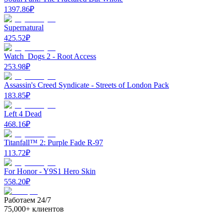
1397.86
₽
Supernatural
425.52
₽
Watch_Dogs 2 - Root Access
253.98
₽
Assassin's Creed Syndicate - Streets of London Pack
183.85
₽
Left 4 Dead
468.16
₽
Titanfall™ 2: Purple Fade R-97
113.72
₽
For Honor - Y9S1 Hero Skin
558.20
₽
Работаем 24/7
75,000+ клиентов