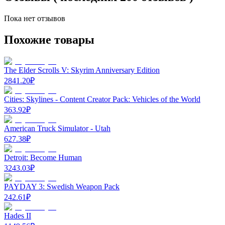
Пока нет отзывов
Похожие товары
The Elder Scrolls V: Skyrim Anniversary Edition
2841.20
₽
Cities: Skylines - Content Creator Pack: Vehicles of the World
363.92
₽
American Truck Simulator - Utah
627.38
₽
Detroit: Become Human
3243.03
₽
PAYDAY 3: Swedish Weapon Pack
242.61
₽
Hades II