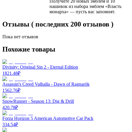
Получите 20 новых эмблем и 10
нашивок из набора эмблем «Власть
монарха» — пусть вас запомнят.
Отзывы ( последних 200 отзывов )
Пока нет отзывов
Похожие товары
Divinity: Original Sin 2 - Eternal Edition
1821.48
₽
Assassin's Creed Valhalla - Dawn of Ragnarök
1562.76
₽
SnowRunner - Season 13: Dig & Drill
420.78
₽
Forza Horizon 5 American Automotive Car Pack
334.54
₽