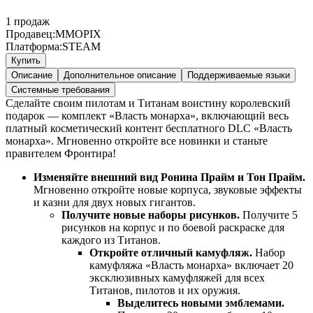
1
продаж
Продавец:
MMOPIX
Платформа:
STEAM
Купить
Описание
Дополнительное описание
Поддерживаемые языки
Системные требования
Сделайте своим пилотам и Титанам воистину королевский
подарок — комплект «Власть монарха», включающий весь
платный косметический контент бесплатного DLC «Власть
монарха». Мгновенно откройте все новинки и станьте
правителем Фронтира!
Изменяйте внешний вид Ронина Прайм и Тон Прайм.
Мгновенно откройте новые корпуса, звуковые эффекты
и казни для двух новых гигантов.
Получите новые наборы рисунков.
Получите 5
рисунков на корпус и по боевой раскраске для
каждого из Титанов.
Откройте отличный камуфляж.
Набор
камуфляжа «Власть монарха» включает 20
эксклюзивных камуфляжей для всех
Титанов, пилотов и их оружия.
Выделитесь новыми эмблемами.