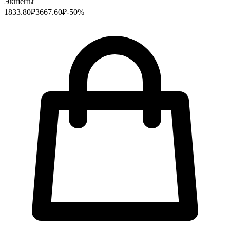
Экшены
1833.80
₽
3667.60
₽
-
50
%