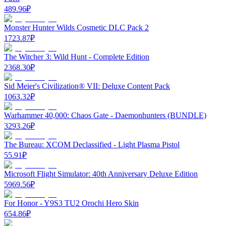
489.96
₽
Monster Hunter Wilds Cosmetic DLC Pack 2
1723.87
₽
The Witcher 3: Wild Hunt - Complete Edition
2368.30
₽
Sid Meier's Civilization® VII: Deluxe Content Pack
1063.32
₽
Warhammer 40,000: Chaos Gate - Daemonhunters (BUNDLE)
3293.26
₽
The Bureau: XCOM Declassified - Light Plasma Pistol
55.91
₽
Microsoft Flight Simulator: 40th Anniversary Deluxe Edition
5969.56
₽
For Honor - Y9S3 TU2 Orochi Hero Skin
654.86
₽