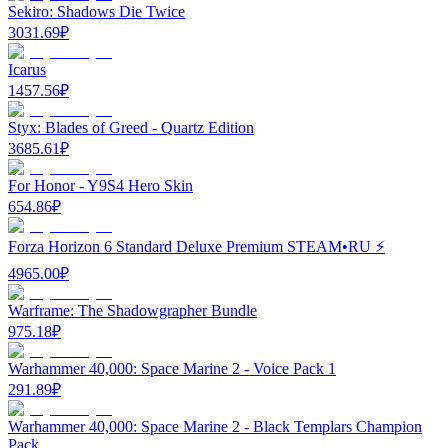
Sekiro: Shadows Die Twice
3031.69
₽
Icarus
1457.56
₽
Styx: Blades of Greed - Quartz Edition
3685.61
₽
For Honor - Y9S4 Hero Skin
654.86
₽
Forza Horizon 6 Standard Deluxe Premium STEAM•RU ⚡️
4965.00
₽
Warframe: The Shadowgrapher Bundle
975.18
₽
Warhammer 40,000: Space Marine 2 - Voice Pack 1
291.89
₽
Warhammer 40,000: Space Marine 2 - Black Templars Champion
Pack