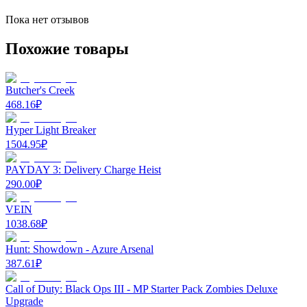
Пока нет отзывов
Похожие товары
Butcher's Creek
468.16
₽
Hyper Light Breaker
1504.95
₽
PAYDAY 3: Delivery Charge Heist
290.00
₽
VEIN
1038.68
₽
Hunt: Showdown - Azure Arsenal
387.61
₽
Call of Duty: Black Ops III - MP Starter Pack Zombies Deluxe
Upgrade