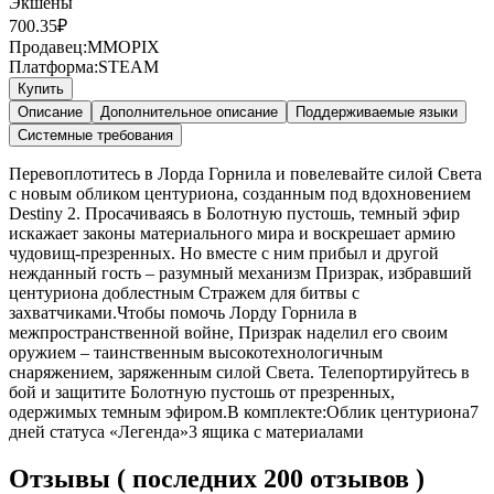
Экшены
700.35
₽
Продавец:
MMOPIX
Платформа:
STEAM
Купить
Описание
Дополнительное описание
Поддерживаемые языки
Системные требования
Перевоплотитесь в Лорда Горнила и повелевайте силой Света
с новым обликом центуриона, созданным под вдохновением
Destiny 2. Просачиваясь в Болотную пустошь, темный эфир
искажает законы материального мира и воскрешает армию
чудовищ-презренных. Но вместе с ним прибыл и другой
нежданный гость – разумный механизм Призрак, избравший
центуриона доблестным Стражем для битвы с
захватчиками.Чтобы помочь Лорду Горнила в
межпространственной войне, Призрак наделил его своим
оружием – таинственным высокотехнологичным
снаряжением, заряженным силой Света. Телепортируйтесь в
бой и защитите Болотную пустошь от презренных,
одержимых темным эфиром.В комплекте:Облик центуриона7
дней статуса «Легенда»3 ящика с материалами
Отзывы ( последних 200 отзывов )