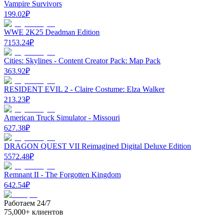
Vampire Survivors
199.02
₽
WWE 2K25 Deadman Edition
7153.24
₽
Cities: Skylines - Content Creator Pack: Map Pack
363.92
₽
RESIDENT EVIL 2 - Claire Costume: Elza Walker
213.23
₽
American Truck Simulator - Missouri
627.38
₽
DRAGON QUEST VII Reimagined Digital Deluxe Edition
5572.48
₽
Remnant II - The Forgotten Kingdom
642.54
₽
Работаем 24/7
75,000+ клиентов