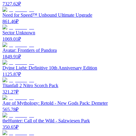
7327.62
₽
Need for Speed™ Unbound Ultimate Upgrade
861.46
₽
Sector Unknown
1069.01
₽
Avatar: Frontiers of Pandora
1849.91
₽
Dying Light: Definitive 10th Anniversary Edition
1125.87
₽
Titanfall 2 Nitro Scorch Pack
321.27
₽
Age of Mythology: Retold - New Gods Pack: Demeter
565.78
₽
theHunter: Call of the Wild - Salzwiesen Park
350.65
₽