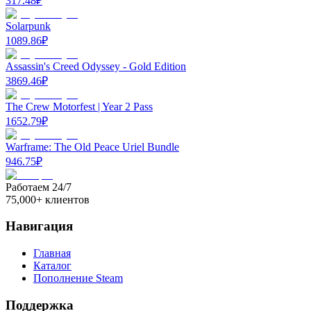
317.48
₽
Solarpunk
1089.86
₽
Assassin's Creed Odyssey - Gold Edition
3869.46
₽
The Crew Motorfest | Year 2 Pass
1652.79
₽
Warframe: The Old Peace Uriel Bundle
946.75
₽
Работаем 24/7
75,000+ клиентов
Навигация
Главная
Каталог
Пополнение Steam
Поддержка