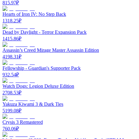
815.97
₽
Hearts of Iron IV: No Step Back
1318.25
₽
Dead by Daylight - Terror Expansion Pack
1415.86
₽
Assassin’s Creed Mirage Master Assassin Edition
4198.31
₽
Fellowship - Guardian's Supporter Pack
932.54
₽
Watch Dogs: Legion Deluxe Edition
2708.53
₽
Yakuza Kiwami 3 & Dark Ties
5199.08
₽
Crysis 3 Remastered
760.06
₽