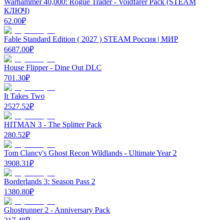
Warhammer 40,000: Rogue Trader - Voidfarer Pack (STEAM
КЛЮЧ)
62.00
₽
Fable Standard Edition ( 2027 ) STEAM Россия | МИР
6687.00
₽
House Flipper - Dine Out DLC
701.30
₽
It Takes Two
2527.52
₽
HITMAN 3 - The Splitter Pack
280.52
₽
Tom Clancy's Ghost Recon Wildlands - Ultimate Year 2
3908.31
₽
Borderlands 3: Season Pass 2
1380.80
₽
Ghostrunner 2 - Anniversary Pack