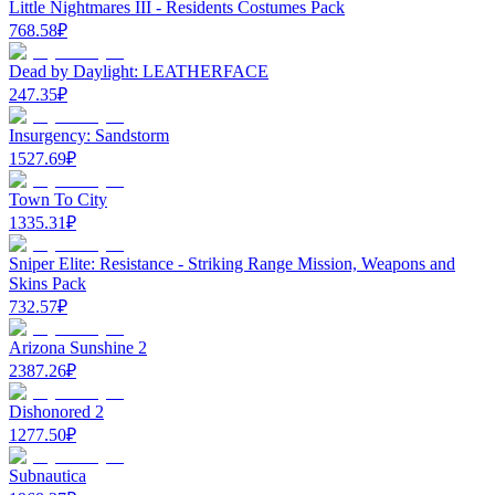
Little Nightmares III - Residents Costumes Pack
768.58
₽
Dead by Daylight: LEATHERFACE
247.35
₽
Insurgency: Sandstorm
1527.69
₽
Town To City
1335.31
₽
Sniper Elite: Resistance - Striking Range Mission, Weapons and
Skins Pack
732.57
₽
Arizona Sunshine 2
2387.26
₽
Dishonored 2
1277.50
₽
Subnautica