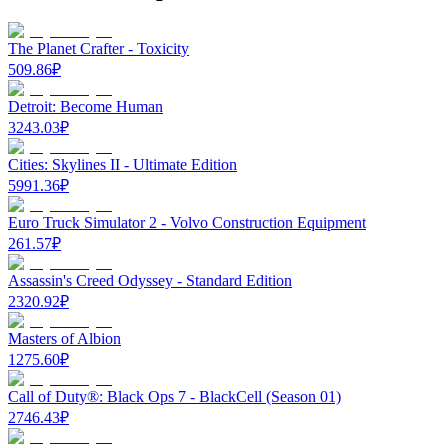
The Planet Crafter - Toxicity
509.86
₽
Detroit: Become Human
3243.03
₽
Cities: Skylines II - Ultimate Edition
5991.36
₽
Euro Truck Simulator 2 - Volvo Construction Equipment
261.57
₽
Assassin's Creed Odyssey - Standard Edition
2320.92
₽
Masters of Albion
1275.60
₽
Call of Duty®: Black Ops 7 - BlackCell (Season 01)
2746.43
₽