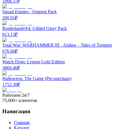
1968.37
₽
Squad Emotes - Outpost Pack
200.91
₽
Borderlands®4: Gilded Glory Pack
813.13
₽
Total War: WARHAMMER III - Aislinn – Tides of Torment
676.66
₽
Watch Dogs: Legion Gold Edition
3869.46
₽
Halloween: The Game (Pre-purchase)
1752.30
₽
Работаем 24/7
75,000+ клиентов
Навигация
Главная
Каталог