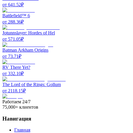
от
641.52
₽
Battlefield™ 6
от
288.36
₽
Jotunnslayer: Hordes of Hel
от
571.05
₽
Batman Arkham Origins
от
73.71
₽
RV There Yet?
от
332.10
₽
The Lord of the Rings: Gollum
от
2118.15
₽
Работаем 24/7
75,000+ клиентов
Навигация
Главная