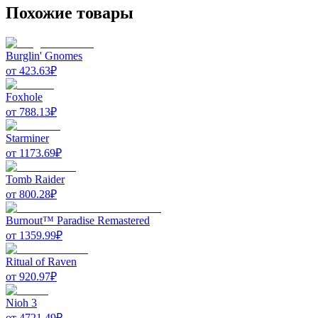
Похожие товары
Burglin' Gnomes
от
423.63
₽
Foxhole
от
788.13
₽
Starminer
от
1173.69
₽
Tomb Raider
от
800.28
₽
Burnout™ Paradise Remastered
от
1359.99
₽
Ritual of Raven
от
920.97
₽
Nioh 3
от
4721.49
₽