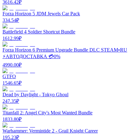
3616.42
₽
Forza Horizon 5 JDM Jewels Car Pack
334.54
₽
Battlefield 4 Soldier Shortcut Bundle
1612.99
₽
Forza Horizon 6 Premium Upgrade Bundle DLC STEAM•RU
⚡️АВТОДОСТАВКА 💳0%
4990.00
₽
GTFO
1546.65
₽
Dead by Daylight - Tokyo Ghoul
247.35
₽
Titanfall 2: Angel City's Most Wanted Bundle
1833.80
₽
Warhammer: Vermintide 2 - Grail Knight Career
195.23
₽