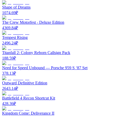
Shape of Dreams
1074.69
₽
The Crew Motorfest - Deluxe Edition
4369.84
₽
Tempest Rising
2496.24
₽
Titanfall 2: Colony Reborn Callsign Pack
188.59
₽
Need for Speed Unbound — Porsche 959 S ‘87 Set
378.13
₽
Outward Definitive Edition
2643.14
₽
Battlefield 4 Recon Shortcut Kit
428.36
₽
Kingdom Come: Deliverance II