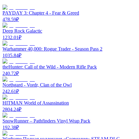
PAYDAY 3: Chapter 4 - Fear & Greed
478.59
₽
Deep Rock Galactic
1232.01
₽
Warhammer 40,000: Rogue Trader - Season Pass 2
1035.84
₽
theHunter: Call of the Wild - Modern Rifle Pack
240.72
₽
Northgard - Vordr, Clan of the Owl
242.61
₽
HITMAN World of Assassination
2804.24
₽
SnowRunner – Pathfinders Vinyl Wrap Pack
192.38
₽
Warframe Полная коллекция «Созвездия» STEAM DLC