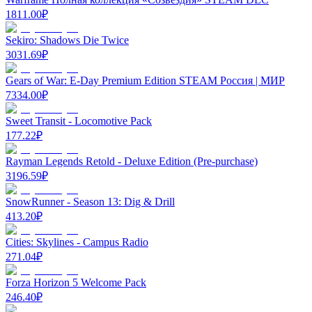
1811.00
₽
Sekiro: Shadows Die Twice
3031.69
₽
Gears of War: E-Day Premium Edition STEAM Россия | МИР
7334.00
₽
Sweet Transit - Locomotive Pack
177.22
₽
Rayman Legends Retold - Deluxe Edition (Pre-purchase)
3196.59
₽
SnowRunner - Season 13: Dig & Drill
413.20
₽
Cities: Skylines - Campus Radio
271.04
₽
Forza Horizon 5 Welcome Pack
246.40
₽