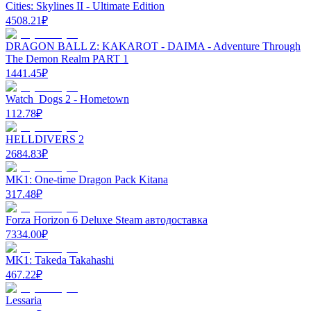
Cities: Skylines II - Ultimate Edition
4508.21
₽
DRAGON BALL Z: KAKAROT - DAIMA - Adventure Through
The Demon Realm PART 1
1441.45
₽
Watch_Dogs 2 - Hometown
112.78
₽
HELLDIVERS 2
2684.83
₽
MK1: One-time Dragon Pack Kitana
317.48
₽
Forza Horizon 6 Deluxe Steam автодоставка
7334.00
₽
MK1: Takeda Takahashi
467.22
₽
Lessaria