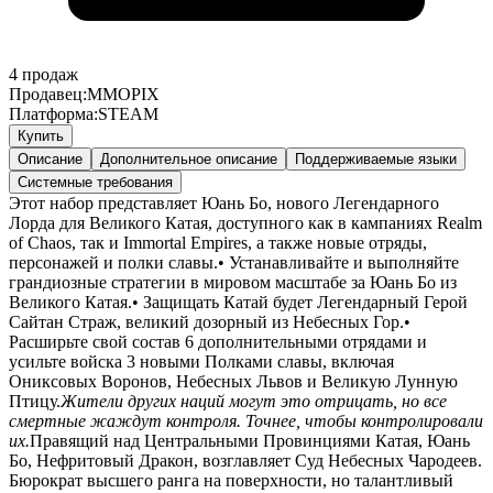
4
продаж
Продавец:
MMOPIX
Платформа:
STEAM
Купить
Описание
Дополнительное описание
Поддерживаемые языки
Системные требования
Этот набор представляет Юань Бо, нового Легендарного
Лорда для Великого Катая, доступного как в кампаниях Realm
of Chaos, так и Immortal Empires, а также новые отряды,
персонажей и полки славы.• Устанавливайте и выполняйте
грандиозные стратегии в мировом масштабе за Юань Бо из
Великого Катая.• Защищать Катай будет Легендарный Герой
Сайтан Страж, великий дозорный из Небесных Гор.•
Расширьте свой состав 6 дополнительными отрядами и
усильте войска 3 новыми Полками славы, включая
Ониксовых Воронов, Небесных Львов и Великую Лунную
Птицу.
Жители других наций могут это отрицать, но все
смертные жаждут контроля. Точнее, чтобы контролировали
их.
Правящий над Центральными Провинциями Катая, Юань
Бо, Нефритовый Дракон, возглавляет Суд Небесных Чародеев.
Бюрократ высшего ранга на поверхности, но талантливый