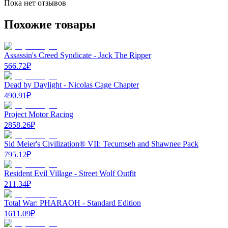
Пока нет отзывов
Похожие товары
Assassin's Creed Syndicate - Jack The Ripper
566.72
₽
Dead by Daylight - Nicolas Cage Chapter
490.91
₽
Project Motor Racing
2858.26
₽
Sid Meier's Civilization® VII: Tecumseh and Shawnee Pack
795.12
₽
Resident Evil Village - Street Wolf Outfit
211.34
₽
Total War: PHARAOH - Standard Edition
1611.09
₽