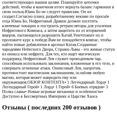
соответствующих вашим целям. Планируйте цепочки
действий, чтобы в конечном итоге вернуть баланс гармонии в
свою пользу.Юань Бо не следует правилам. Он их
создает.Согласно плану, разработанному веками по просьбе
отца Юань Бо, Нефритовый Дракон должен посетить
ключевые локации и построить ретрансляторы для усиления
Нефритового Компаса, а затем защитить их от вторжений
ящеров, пытающихся разрушить Катай.Уничтожьте их и
проложите курс к победе.Вам не понадобится компас, чтобы
найти новые добавления в арсенал Катая.Созданные
чародеями Небесного Двора, Стражи-Львы - это живые статуи
из оникса или нефрита. Для тех, кто ищет магическую
поддержку, Нефритовый Лев служит проводником чар,
способным использовать заклинания, вложенные в его тело, и
совершать огненные атаки. Ониксовый Лев, напротив,
противостоит магическим заклинаниям, ослабляя любую
магию, которая может навредить ему или
окружающим.ОБЗОР КОНТЕНТА• 1 Легендарный Лорд• 1
Легендарный Герой• 1 Лорд• 1 Герой• 6 Боевых отрядов• 3
Полка славы• Новые игровые механики и особенности•
Доступно в Бессмертных Империях и Царстве Хаоса
Отзывы ( последних 200 отзывов )