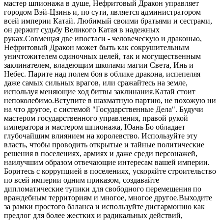
мастер шпионажа в душе, Нефритовый Дракон управляет
городом Вэй-Цзинь и, по сути, является администратором
всей империи Катай. Любимый своими братьями и сестрами,
он держит судьбу Великого Катая в надежных
руках.Совмещая две ипостаси - человеческую и драконью,
Нефритовый Дракон может быть как сокрушительным
уничтожителем одиночных целей, так и могущественным
заклинателем, владеющим школами магии Света, Инь и
Небес. Парите над полем боя в облике дракона, испепеляя
даже самых сильных врагов, или сражайтесь на земле,
используя меняющие ход битвы заклинания.Катай стоит
непоколебимо.Вступите в шахматную партию, не похожую ни
на что другое, с системой "Государственные Дела". Будучи
мастером государственного управления, правой рукой
императора и мастером шпионажа, Юань Бо обладает
глубочайшим влиянием на королевство. Используйте эту
власть, чтобы проводить открытые и тайные политические
решения в поселениях, армиях и даже среди персонажей,
наилучшим образом отвечающие интересам вашей империи.
Боритесь с коррупцией в поселениях, ускоряйте строительство
по всей империи одним приказом, создавайте
дипломатические тупики для свободного перемещения по
враждебным территориям и многое, многое другое.Выходите
за рамки простого баланса и используйте дисгармонию как
предлог для более жестких и радикальных действий,