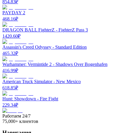
854.83
₽
PAYDAY 2
468.16
₽
DRAGON BALL FighterZ - FighterZ Pass 3
1420.60
₽
Assassin's Creed Odyssey - Standard Edition
465.32
₽
Warhammer: Vermintide 2 - Shadows Over Bogenhafen
416.99
₽
American Truck Simulator - New Mexico
618.85
₽
Hunt: Showdown - Fire Fight
229.34
₽
Работаем 24/7
75,000+ клиентов
Навигация