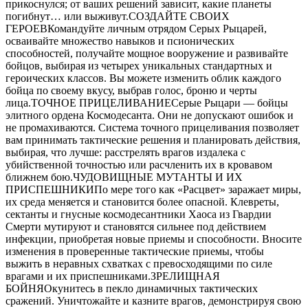
прикоснулся; от ваших решений зависит, какие планеты
погибнут… или выживут.СОЗДАЙТЕ СВОИХ
ГЕРОЕВКомандуйте личным отрядом Серых Рыцарей,
осваивайте множество навыков и псионических
способностей, получайте мощное вооружение и развивайте
бойцов, выбирая из четырех уникальных стандартных и
героических классов. Вы можете изменить облик каждого
бойца по своему вкусу, выбрав голос, броню и черты
лица.ТОЧНОЕ ПРИЦЕЛИВАНИЕСерые Рыцари — бойцы
элитного ордена Космодесанта. Они не допускают ошибок и
не промахиваются. Система точного прицеливания позволяет
вам принимать тактические решения и планировать действия,
выбирая, что лучше: расстрелять врагов издалека с
убийственной точностью или расчленить их в кровавом
ближнем бою.ЧУДОВИЩНЫЕ МУТАНТЫ И ИХ
ПРИСПЕШНИКИПо мере того как «Расцвет» заражает миры,
их среда меняется и становится более опасной. Клевреты,
сектанты и гнусные космодесантники Хаоса из Гвардии
Смерти мутируют и становятся сильнее под действием
инфекции, приобретая новые приемы и способности. Вносите
изменения в проверенные тактические приемы, чтобы
выжить в неравных схватках с превосходящими по силе
врагами и их приспешниками.ЗРЕЛИЩНАЯ
БОЙНЯОкунитесь в пекло динамичных тактических
сражений. Уничтожайте и казните врагов, демонстрируя свою