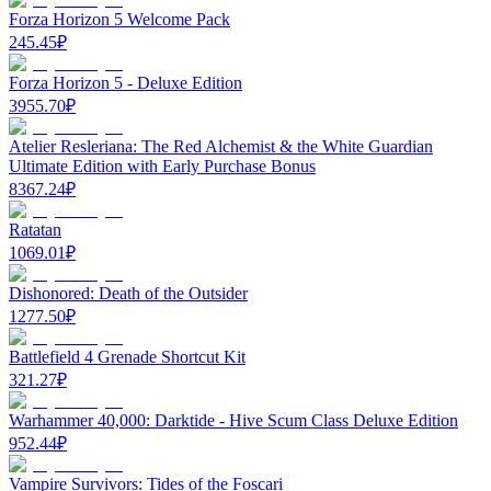
Forza Horizon 5 Welcome Pack
245.45
₽
Forza Horizon 5 - Deluxe Edition
3955.70
₽
Atelier Resleriana: The Red Alchemist & the White Guardian
Ultimate Edition with Early Purchase Bonus
8367.24
₽
Ratatan
1069.01
₽
Dishonored: Death of the Outsider
1277.50
₽
Battlefield 4 Grenade Shortcut Kit
321.27
₽
Warhammer 40,000: Darktide - Hive Scum Class Deluxe Edition
952.44
₽
Vampire Survivors: Tides of the Foscari