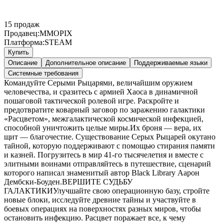
15
продаж
Продавец:
MMOPIX
Платформа:
STEAM
Купить
Описание
Дополнительное описание
Поддерживаемые языки
Системные требования
Командуйте Серыми Рыцарями, величайшим оружием
человечества, и сразитесь с армией Хаоса в динамичной
пошаговой тактической ролевой игре. Раскройте и
предотвратите коварный заговор по заражению галактики
«Расцветом», межгалактической космической инфекцией,
способной уничтожить целые миры.Их броня — вера, их
щит — благочестие. Существование Серых Рыцарей окутано
тайной, которую поддерживают с помощью стирания памяти
и казней. Погрузитесь в мир 41-го тысячелетия и вместе с
элитными воинами отправляйтесь в путешествие, сценарий
которого написал знаменитый автор Black Library Аарон
Дембски-Боуден.ВЕРШИТЕ СУДЬБУ
ГАЛАКТИКИУлучшайте свою операционную базу, стройте
новые блоки, исследуйте древние тайны и участвуйте в
боевых операциях на поверхностях разных миров, чтобы
остановить инфекцию. Расцвет поражает все, к чему