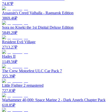
74.87
₽
Assassin's Creed Valhalla - Ragnarok Edition
3869.46
₽
Sora no Kiseki the 1st Digital Deluxe Edition
5849.20
₽
Resident Evil Village
2713.27
₽
Hades II
1149.56
₽
The Crew Motorfest ULC Car Pack 7
355.39
₽
Little Fighter 2 remastered
727.83
₽
Warhammer 40,000: Space Marine 2 - Dark Angels Chapter Pack
618.85
₽