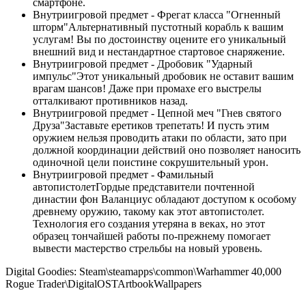
смартфоне.
Внутриигровой предмет - Фрегат класса "Огненный
шторм"Альтернативный пустотный корабль к вашим
услугам! Вы по достоинству оцените его уникальный
внешний вид и нестандартное стартовое снаряжение.
Внутриигровой предмет - Дробовик "Ударный
импульс"Этот уникальный дробовик не оставит вашим
врагам шансов! Даже при промахе его выстрелы
отталкивают противников назад.
Внутриигровой предмет - Цепной меч "Гнев святого
Друза"Заставьте еретиков трепетать! И пусть этим
оружием нельзя проводить атаки по области, зато при
должной координации действий оно позволяет наносить
одиночной цели поистине сокрушительный урон.
Внутриигровой предмет - Фамильный
автопистолетГордые представители почтенной
династии фон Валанциус обладают доступом к особому
древнему оружию, такому как этот автопистолет.
Технология его создания утеряна в веках, но этот
образец тончайшей работы по-прежнему помогает
вывести мастерство стрельбы на новый уровень.
Digital Goodies: Steam\steamapps\common\Warhammer 40,000
Rogue Trader\DigitalOSTArtbookWallpapers