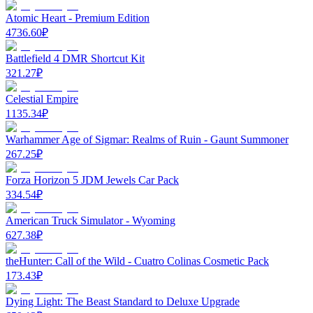
Atomic Heart - Premium Edition
4736.60
₽
Battlefield 4 DMR Shortcut Kit
321.27
₽
Celestial Empire
1135.34
₽
Warhammer Age of Sigmar: Realms of Ruin - Gaunt Summoner
267.25
₽
Forza Horizon 5 JDM Jewels Car Pack
334.54
₽
American Truck Simulator - Wyoming
627.38
₽
theHunter: Call of the Wild - Cuatro Colinas Cosmetic Pack
173.43
₽
Dying Light: The Beast Standard to Deluxe Upgrade