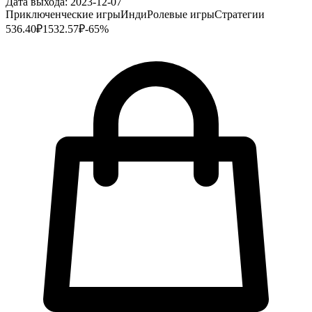
Дата выхода:
2023-12-07
Приключенческие игры
Инди
Ролевые игры
Стратегии
536.40
₽
1532.57
₽
-
65
%