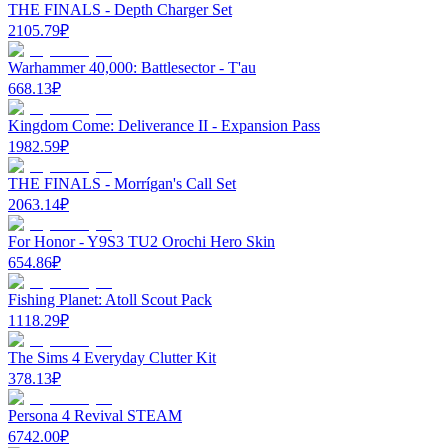
THE FINALS - Depth Charger Set
2105.79
₽
Warhammer 40,000: Battlesector - T'au
668.13
₽
Kingdom Come: Deliverance II - Expansion Pass
1982.59
₽
THE FINALS - Morrígan's Call Set
2063.14
₽
For Honor - Y9S3 TU2 Orochi Hero Skin
654.86
₽
Fishing Planet: Atoll Scout Pack
1118.29
₽
The Sims 4 Everyday Clutter Kit
378.13
₽
Persona 4 Revival STEAM
6742.00
₽