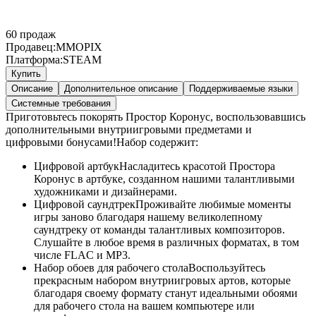
60
продаж
Продавец:
MMOPIX
Платформа:
STEAM
Купить
Описание
Дополнительное описание
Поддерживаемые языки
Системные требования
Приготовьтесь покорять Простор Коронус, воспользовавшись
дополнительными внутриигровыми предметами и
цифровыми бонусами!Набор содержит:
Цифровой артбукНасладитесь красотой Простора
Коронус в артбуке, созданном нашими талантливыми
художниками и дизайнерами.
Цифровой саундтрекПроживайте любимые моменты
игры заново благодаря нашему великолепному
саундтреку от команды талантливых композиторов.
Слушайте в любое время в различных форматах, в том
числе FLAC и MP3.
Набор обоев для рабочего столаВоспользуйтесь
прекрасным набором внутриигровых артов, которые
благодаря своему формату станут идеальными обоями
для рабочего стола на вашем компьютере или