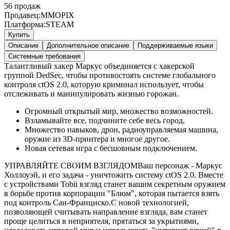
56
продаж
Продавец:
MMOPIX
Платформа:
STEAM
Купить
Описание
Дополнительное описание
Поддерживаемые языки
Системные требования
Талантливый хакер Маркус объединяется с хакерской
группой DedSec, чтобы противостоять системе глобального
контроля ctOS 2.0, которую криминал использует, чтобы
отслеживать и манипулировать жизнью горожан.
Огромный открытый мир, множество возможностей.
Взламывайте все, подчините себе весь город.
Множество навыков, дрон, радиоуправляемая машина,
оружие из 3D-принтера и многое другое.
Новая сетевая игра с бесшовным подключением.
УПРАВЛЯЙТЕ СВОИМ ВЗГЛЯДОМВаш персонаж - Маркус
Холлоуэй, и его задача - уничтожить систему ctOS 2.0. Вместе
с устройствами Tobii взгляд станет вашим секретным оружием
в борьбе против корпорации "Блюм", которая пытается взять
под контроль Сан-Франциско.С новой технологией,
позволяющей считывать направление взгляда, вам станет
проще целиться в неприятеля, прятаться за укрытиями,