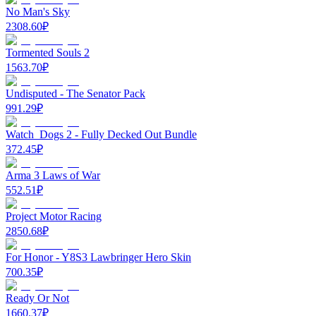
No Man's Sky
2308.60
₽
Tormented Souls 2
1563.70
₽
Undisputed - The Senator Pack
991.29
₽
Watch_Dogs 2 - Fully Decked Out Bundle
372.45
₽
Arma 3 Laws of War
552.51
₽
Project Motor Racing
2850.68
₽
For Honor - Y8S3 Lawbringer Hero Skin
700.35
₽
Ready Or Not
1660.37
₽