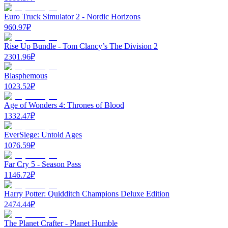
Euro Truck Simulator 2 - Nordic Horizons
960.97
₽
Rise Up Bundle - Tom Clancy’s The Division 2
2301.96
₽
Blasphemous
1023.52
₽
Age of Wonders 4: Thrones of Blood
1332.47
₽
EverSiege: Untold Ages
1076.59
₽
Far Cry 5 - Season Pass
1146.72
₽
Harry Potter: Quidditch Champions Deluxe Edition
2474.44
₽
The Planet Crafter - Planet Humble