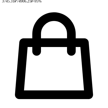
3745.31
₽
74906.21
₽
-
95
%