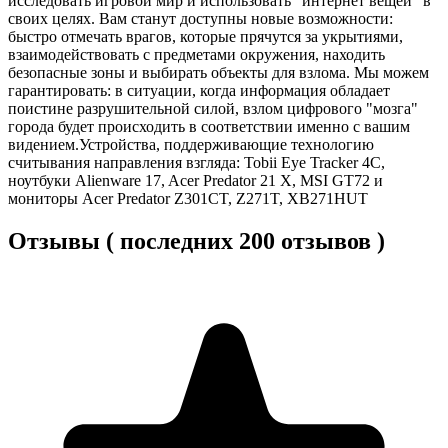
исследовать игровой мир и использовать "интернет вещей" в
своих целях. Вам станут доступны новые возможности:
быстро отмечать врагов, которые прячутся за укрытиями,
взаимодействовать с предметами окружения, находить
безопасные зоны и выбирать объекты для взлома. Мы можем
гарантировать: в ситуации, когда информация обладает
поистине разрушительной силой, взлом цифрового "мозга"
города будет происходить в соответствии именно с вашим
видением.Устройства, поддерживающие технологию
считывания направления взгляда: Tobii Eye Tracker 4C,
ноутбуки Alienware 17, Acer Predator 21 X, MSI GT72 и
мониторы Acer Predator Z301CT, Z271T, XB271HUT
Отзывы ( последних 200 отзывов )