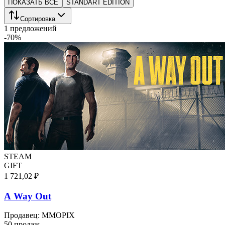
ПОКАЗАТЬ ВСЕ
STANDART EDITION
Сортировка
1 предложений
-
70
%
STEAM
GIFT
1 721,02 ₽
A Way Out
Продавец
:
MMOPIX
50 продаж