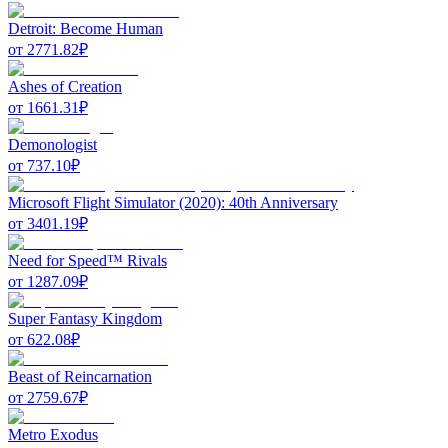
Detroit: Become Human
от
2771.82
₽
Ashes of Creation
от
1661.31
₽
Demonologist
от
737.10
₽
Microsoft Flight Simulator (2020): 40th Anniversary
от
3401.19
₽
Need for Speed™ Rivals
от
1287.09
₽
Super Fantasy Kingdom
от
622.08
₽
Beast of Reincarnation
от
2759.67
₽
Metro Exodus