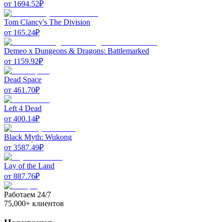
от
1694.52
₽
Tom Clancy's The Division
от
165.24
₽
Demeo x Dungeons & Dragons: Battlemarked
от
1159.92
₽
Dead Space
от
461.70
₽
Left 4 Dead
от
400.14
₽
Black Myth: Wukong
от
3587.49
₽
Lay of the Land
от
887.76
₽
Работаем 24/7
75,000+ клиентов