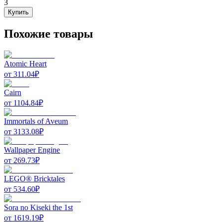
3
Купить
Похожие товары
Atomic Heart
от
311.04
₽
Cairn
от
1104.84
₽
Immortals of Aveum
от
3133.08
₽
Wallpaper Engine
от
269.73
₽
LEGO® Bricktales
от
534.60
₽
Sora no Kiseki the 1st
от
1619.19
₽