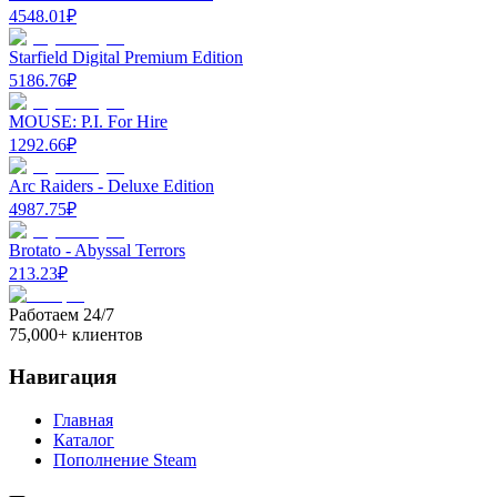
4548.01
₽
Starfield Digital Premium Edition
5186.76
₽
MOUSE: P.I. For Hire
1292.66
₽
Arc Raiders - Deluxe Edition
4987.75
₽
Brotato - Abyssal Terrors
213.23
₽
Работаем 24/7
75,000+ клиентов
Навигация
Главная
Каталог
Пополнение Steam