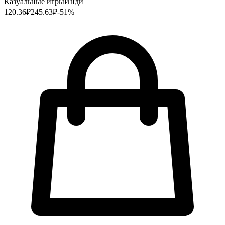
Казуальные игры
Инди
120.36
₽
245.63
₽
-
51
%