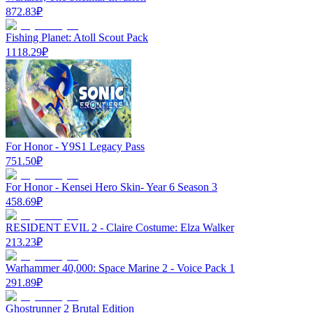
872.83
₽
Fishing Planet: Atoll Scout Pack
1118.29
₽
For Honor - Y9S1 Legacy Pass
751.50
₽
For Honor - Kensei Hero Skin- Year 6 Season 3
458.69
₽
RESIDENT EVIL 2 - Claire Costume: Elza Walker
213.23
₽
Warhammer 40,000: Space Marine 2 - Voice Pack 1
291.89
₽
Ghostrunner 2 Brutal Edition