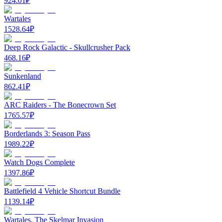
924.01
₽
Wartales
1528.64
₽
Deep Rock Galactic - Skullcrusher Pack
468.16
₽
Sunkenland
862.41
₽
ARC Raiders - The Bonecrown Set
1765.57
₽
Borderlands 3: Season Pass
1989.22
₽
Watch Dogs Complete
1397.86
₽
Battlefield 4 Vehicle Shortcut Bundle
1139.14
₽
Wartales, The Skelmar Invasion