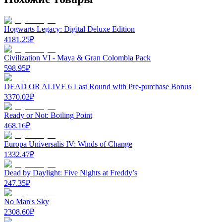
Hogwarts Legacy: Digital Deluxe Edition
4181.25
₽
Civilization VI - Maya & Gran Colombia Pack
598.95
₽
DEAD OR ALIVE 6 Last Round with Pre-purchase Bonus
3370.02
₽
Ready or Not: Boiling Point
468.16
₽
Europa Universalis IV: Winds of Change
1332.47
₽
Dead by Daylight: Five Nights at Freddy’s
247.35
₽
No Man's Sky
2308.60
₽