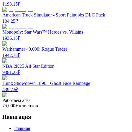
1193.15
₽
American Truck Simulator - Sport Paintjobs DLC Pack
104.25
₽
Monopoly: Star Wars™ Heroes vs. Villains
1936.15
₽
Warhammer 40,000: Rogue Trader
1942.78
₽
NBA 2K25 All-Star Edition
9381.28
₽
Hunt: Showdown 1896 - Ghost Face Rampage
439.73
₽
Работаем 24/7
75,000+ клиентов
Навигация
Главная