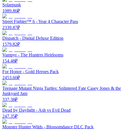
Solarpunk
1089.86
₽
Street Fighter™ 6 - Year 4 Character Pass
2339.87
₽
Dispatch - Digital Deluxe Edition
1579.82
₽
Vampyr - The Hunters Heirlooms
154.48
₽
For Honor - Gold Heroes Pack
2453.60
₽
Teenage Mutant Ninja Turtles: Splintered Fate Casey Jones & the
Junkyard Jam
337.38
₽
Dead by Daylight - Ash vs Evil Dead
247.35
₽
Monster Hunter Wilds - Blossomdance DLC Pack