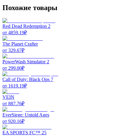
Похожие товары
Red Dead Redemption 2
от
4859.19
₽
The Planet Crafter
от
329.67
₽
PowerWash Simulator 2
от
299.00
₽
Call of Duty: Black Ops 7
от
1619.19
₽
VEIN
от
887.76
₽
EverSiege: Untold Ages
от
920.16
₽
EA SPORTS FC™ 25