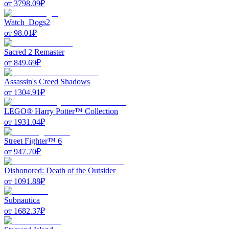
от
3798.09
₽
Watch_Dogs2
от
98.01
₽
Sacred 2 Remaster
от
849.69
₽
Assassin's Creed Shadows
от
1304.91
₽
LEGO® Harry Potter™ Collection
от
1931.04
₽
Street Fighter™ 6
от
947.70
₽
Dishonored: Death of the Outsider
от
1091.88
₽
Subnautica
от
1682.37
₽