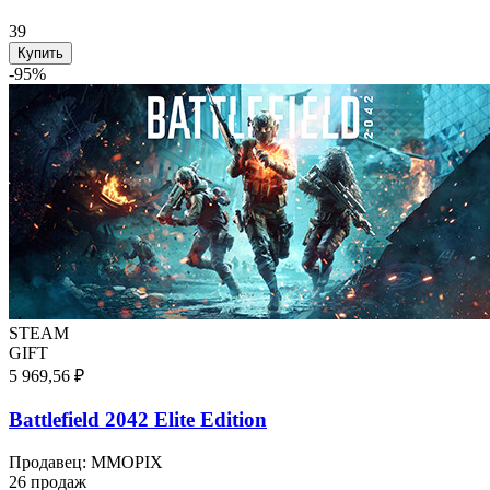
39
Купить
-
95
%
STEAM
GIFT
5 969,56 ₽
Battlefield 2042 Elite Edition
Продавец
:
MMOPIX
26 продаж