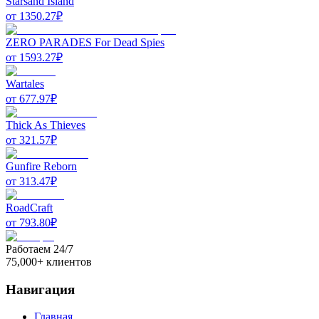
Starsand Island
от
1350.27
₽
ZERO PARADES For Dead Spies
от
1593.27
₽
Wartales
от
677.97
₽
Thick As Thieves
от
321.57
₽
Gunfire Reborn
от
313.47
₽
RoadCraft
от
793.80
₽
Работаем 24/7
75,000+ клиентов
Навигация
Главная