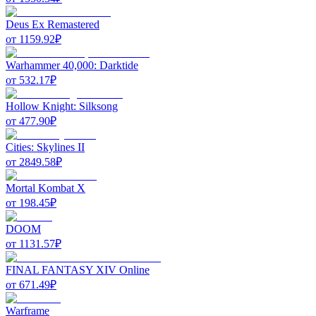
Deus Ex Remastered
от
1159.92
₽
Warhammer 40,000: Darktide
от
532.17
₽
Hollow Knight: Silksong
от
477.90
₽
Cities: Skylines II
от
2849.58
₽
Mortal Kombat X
от
198.45
₽
DOOM
от
1131.57
₽
FINAL FANTASY XIV Online
от
671.49
₽
Warframe