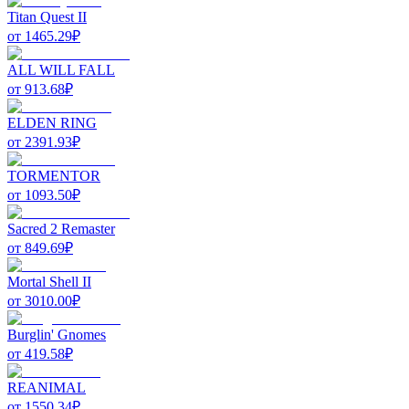
Titan Quest II
от
1465.29
₽
ALL WILL FALL
от
913.68
₽
ELDEN RING
от
2391.93
₽
TORMENTOR
от
1093.50
₽
Sacred 2 Remaster
от
849.69
₽
Mortal Shell II
от
3010.00
₽
Burglin' Gnomes
от
419.58
₽
REANIMAL
от
1550.34
₽